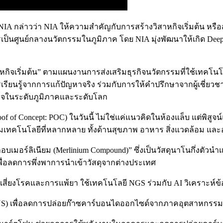
 กล่าวว่า NIA ให้ความสำคัญกับการสร้างวิสาหกิจเริ่มต้น หรือสตาร์
การเป็นศูนย์กลางนวัตกรรมในภูมิภาค โดย NIA มุ่งพัฒนาให้เกิด De
ิจเริ่มต้น” ตามแผนงานการส่งเสริมธุรกิจนวัตกรรมที่ใช้เทคโนโลยีเ
เรียนรู้จากการแก้ปัญหาจริง ร่วมกับการให้คำปรึกษาจากผู้เชี่ยวช
ิจในระดับภูมิภาคและระดับโลก
of Concept: POC) ในวันนี้ ไม่ใช่แค่แนวคิดในห้องแล็บ แต่พิสูจน์แ
ุมเทคโนโลยีที่หลากหลาย ทั้งด้านสุขภาพ อาหาร สิ่งแวดล้อม และ
กอบเมอร์ลิเนียม (Merlinium Compound)” ซึ่งเป็นวัสดุนาโนกึ่งตั
เพื่อลดการพึ่งพาการนำเข้าวัสดุจากต่างประเทศ
เสี่ยงโรคและการแพ้ยา ใช้เทคโนโลยี NGS ร่วมกับ AI วิเคราะห์
CCUS) เพื่อลดการปล่อยก๊าซคาร์บอนไดออกไซด์จากภาคอุตสาหกรรมแ