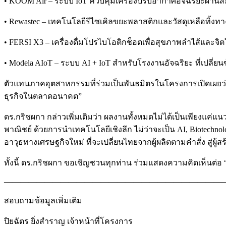
• KOOM Air – ระบบ IoT ควบคุมเครื่องปรับอากาศอัจฉริยะผ่
• Rewastec – เทคโนโลยีรีไซเคิลขยะพลาสติกและวัสดุเหลือทิ้ง
• FERSI X3 – เครื่องดื่มโปรไบโอติกช็อตเพื่อสุขภาพลำไส้และจิตใจ
• Modela AIoT – ระบบ AI + IoT สำหรับโรงงานอัจฉริยะ ที่เปลี่ยนข
ตัวแทนภาคอุตสาหกรรมที่ร่วมเป็นพันธมิตรในโครงการเปิดเผยว่า
ธุรกิจในตลาดอนาคต”
ดร.กริชผกา กล่าวเพิ่มเติมว่า ผลงานทั้งหมดไม่ได้เป็นเพียงแค่แนว
พาณิชย์ ด้วยการนำเทคโนโลยีเชิงลึก ไม่ว่าจะเป็น AI, Biotechnolog
อาวุธทางเศรษฐกิจใหม่ ที่จะเปลี่ยนไทยจากผู้ผลิตตามคำสั่ง สู่ผู
ทั้งนี้ ดร.กริชผกา ขอเชิญชวนทุกท่าน ร่วมแสดงความคิดเห็นต่อ “ร่าง
———————————————————————————
สอบถามข้อมูลเพิ่มเติม
ปิยฉัตร ยิ่งสำราญ เจ้าหน้าที่โครงการ