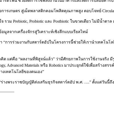
านสมาร์ตโฟน ช่วยลดการใช้พลังงานในอาคารและลดการปล่อยคาร์
ทางการเกษตร สู่เม็ดพลาสติกคอมโพสิตคุณภาพสูง ตอบโจทย์ Circul
 รวม Prebiotic, Probiotic และ Postbiotic ในขวดเดียว ไม่มีน้ำตาล
้อมูลจากเครื่องจักรสู่วิเคราะห์เชิงลึกแบบเรียลไทม์
 “การร่วมงานกับสตาร์ตอัปในโครงการนี้ช่วยให้เรานำเทคโนโลยีให
คิด แต่คือ “ผลงานที่พิสูจน์แล้ว” ว่ามีศักยภาพในการใช้งานจริง มี
y, Advanced Materials หรือ Robotics มาประยุกต์ใช้เพื่อสร้างสรรค์
้สร้างเทคโนโลยีของตนเอง”
พระราชบัญญัติส่งเสริมธุรกิจสตาร์ตอัป พ.ศ. ….” ตั้งแต่วันนี้ถึงวันท
————