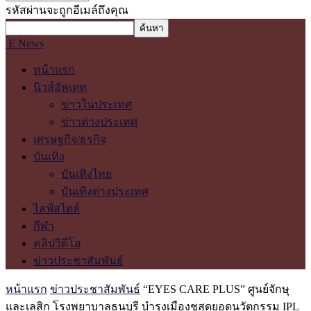
รหัสผ่านจะถูกอีเมล์ถึงคุณ
E News
หน้าแรก
นิวส์อัพเดท
ข่าวในประเทศ
ข่าวต่างประเทศ
เศรษฐกิจ/ธุรกิจ
บันเทิง
บันเทิงไทย
บันเทิงต่างประเทศ
ไลฟ์สไตล์
กีฬา
คลิปวิดีโอ
ข่าวประชาสัมพันธ์
หน้าแรก
ข่าวประชาสัมพันธ์
“EYES CARE PLUS” ศูนย์จักษุ
และเลสิก โรงพยาบาลธนบุรี บำรุงเมืองชูสุดยอดนวัตกรรม IPL