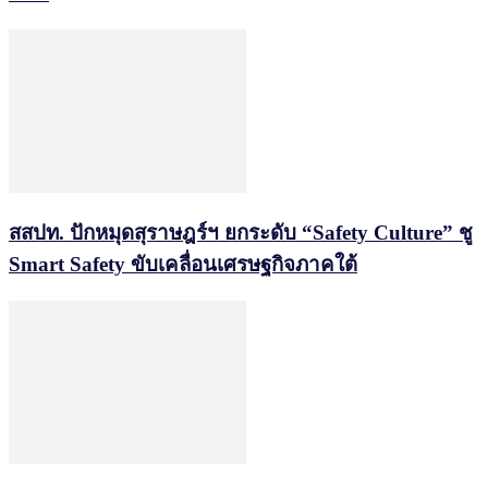
สสปท. ปักหมุดสุราษฎร์ฯ ยกระดับ “Safety Culture” ชู
Smart Safety ขับเคลื่อนเศรษฐกิจภาคใต้