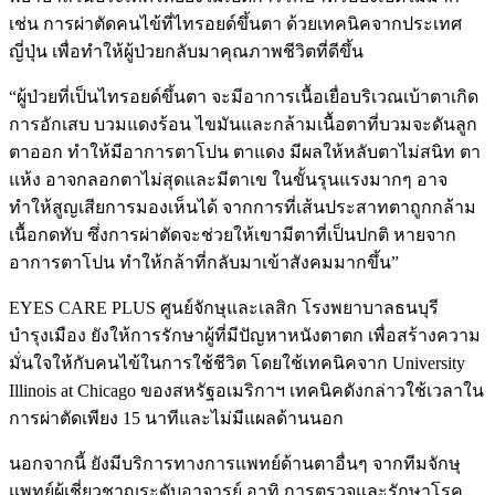
เช่น การผ่าตัดคนไข้ที่ไทรอยด์ขึ้นตา ด้วยเทคนิคจากประเทศ
ญี่ปุ่น เพื่อทำให้ผู้ป่วยกลับมาคุณภาพชีวิตที่ดีขึ้น
“ผู้ป่วยที่เป็นไทรอยด์ขึ้นตา จะมีอาการเนื้อเยื่อบริเวณเบ้าตาเกิด
การอักเสบ บวมแดงร้อน ไขมันและกล้ามเนื้อตาที่บวมจะดันลูก
ตาออก ทำให้มีอาการตาโปน ตาแดง มีผลให้หลับตาไม่สนิท ตา
แห้ง อาจกลอกตาไม่สุดและมีตาเข ในขั้นรุนแรงมากๆ อาจ
ทำให้สูญเสียการมองเห็นได้ จากการที่เส้นประสาทตาถูกกล้าม
เนื้อกดทับ ซึ่งการผ่าตัดจะช่วยให้เขามีตาที่เป็นปกติ หายจาก
อาการตาโปน ทำให้กล้าที่กลับมาเข้าสังคมมากขึ้น”
EYES CARE PLUS ศูนย์จักษุและเลสิก โรงพยาบาลธนบุรี
บำรุงเมือง ยังให้การรักษาผู้ที่มีปัญหาหนังตาตก เพื่อสร้างความ
มั่นใจให้กับคนไข้ในการใช้ชีวิต โดยใช้เทคนิคจาก University
Illinois at Chicago ของสหรัฐอเมริกาฯ เทคนิคดังกล่าวใช้เวลาใน
การผ่าตัดเพียง 15 นาทีและไม่มีแผลด้านนอก
นอกจากนี้ ยังมีบริการทางการแพทย์ด้านตาอื่นๆ จากทีมจักษุ
แพทย์ผู้เชี่ยวชาญระดับอาจารย์ อาทิ การตรวจและรักษาโรค