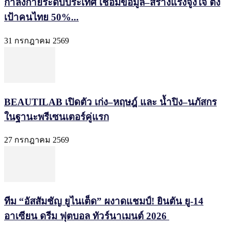
กำลังกายระดับประเทศ เชื่อมข้อมูล–สร้างแรงจูงใจ ตั้ง
เป้าคนไทย 50%...
31 กรกฎาคม 2569
BEAUTILAB เปิดตัว เก่ง–หฤษฎ์ และ น้ำปิง–นภัสกร
ในฐานะพรีเซนเตอร์คู่แรก
27 กรกฎาคม 2569
ทีม “อัสสัมชัญ ยูไนเต็ด” ผงาดแชมป์! ยินตัน ยู-14
อาเซียน ดรีม ฟุตบอล ทัวร์นาเมนต์ 2026