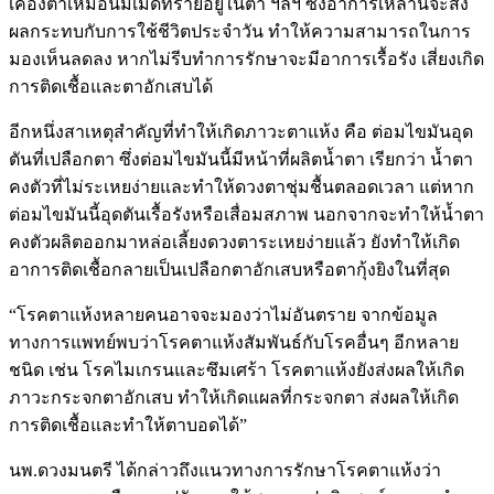
เคืองตาเหมือนมีเม็ดทรายอยู่ในตา ฯลฯ ซึ่งอาการเหล่านี้จะส่ง
ผลกระทบกับการใช้ชีวิตประจำวัน ทำให้ความสามารถในการ
มองเห็นลดลง หากไม่รีบทำการรักษาจะมีอาการเรื้อรัง เสี่ยงเกิด
การติดเชื้อและตาอักเสบได้
อีกหนึ่งสาเหตุสำคัญที่ทำให้เกิดภาวะตาแห้ง คือ ต่อมไขมันอุด
ตันที่เปลือกตา ซึ่งต่อมไขมันนี้มีหน้าที่ผลิตน้ำตา เรียกว่า น้ำตา
คงตัวที่ไม่ระเหยง่ายและทำให้ดวงตาชุ่มชื้นตลอดเวลา แต่หาก
ต่อมไขมันนี้อุดตันเรื้อรังหรือเสื่อมสภาพ นอกจากจะทำให้น้ำตา
คงตัวผลิตออกมาหล่อเลี้ยงดวงตาระเหยง่ายแล้ว ยังทำให้เกิด
อาการติดเชื้อกลายเป็นเปลือกตาอักเสบหรือตากุ้งยิงในที่สุด
“โรคตาแห้งหลายคนอาจจะมองว่าไม่อันตราย จากข้อมูล
ทางการแพทย์พบว่าโรคตาแห้งสัมพันธ์กับโรคอื่นๆ อีกหลาย
ชนิด เช่น โรคไมเกรนและซึมเศร้า โรคตาแห้งยังส่งผลให้เกิด
ภาวะกระจกตาอักเสบ ทำให้เกิดแผลที่กระจกตา ส่งผลให้เกิด
การติดเชื้อและทำให้ตาบอดได้”
นพ.ดวงมนตรี ได้กล่าวถึงแนวทางการรักษาโรคตาแห้งว่า