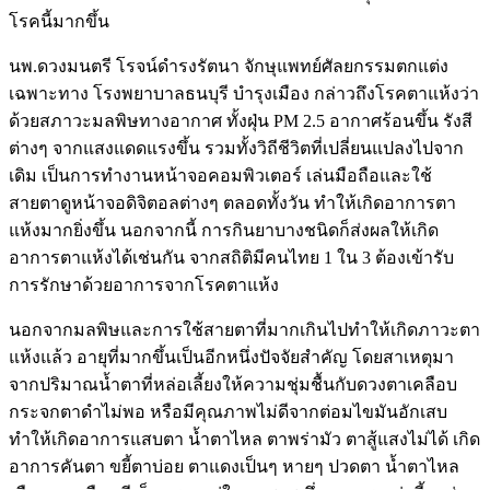
โรคนี้มากขึ้น
นพ.ดวงมนตรี โรจน์ดำรงรัตนา จักษุแพทย์ศัลยกรรมตกแต่ง
เฉพาะทาง โรงพยาบาลธนบุรี บำรุงเมือง กล่าวถึงโรคตาแห้งว่า
ด้วยสภาวะมลพิษทางอากาศ ทั้งฝุ่น PM 2.5 อากาศร้อนขึ้น รังสี
ต่างๆ จากแสงแดดแรงขึ้น รวมทั้งวิถีชีวิตที่เปลี่ยนแปลงไปจาก
เดิม เป็นการทำงานหน้าจอคอมพิวเตอร์ เล่นมือถือและใช้
สายตาดูหน้าจอดิจิตอลต่างๆ ตลอดทั้งวัน ทำให้เกิดอาการตา
แห้งมากยิ่งขึ้น นอกจากนี้ การกินยาบางชนิดก็ส่งผลให้เกิด
อาการตาแห้งได้เช่นกัน จากสถิติมีคนไทย 1 ใน 3 ต้องเข้ารับ
การรักษาด้วยอาการจากโรคตาแห้ง
นอกจากมลพิษและการใช้สายตาที่มากเกินไปทำให้เกิดภาวะตา
แห้งแล้ว อายุที่มากขึ้นเป็นอีกหนึ่งปัจจัยสำคัญ โดยสาเหตุมา
จากปริมาณน้ำตาที่หล่อเลี้ยงให้ความชุ่มชื้นกับดวงตาเคลือบ
กระจกตาดำไม่พอ หรือมีคุณภาพไม่ดีจากต่อมไขมันอักเสบ
ทำให้เกิดอาการแสบตา น้ำตาไหล ตาพร่ามัว ตาสู้แสงไม่ได้ เกิด
อาการคันตา ขยี้ตาบ่อย ตาแดงเป็นๆ หายๆ ปวดตา น้ำตาไหล