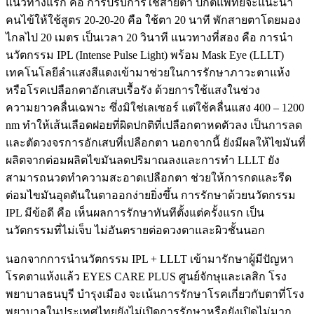
แนวทางแรก คือ การปรับการใช้สายตา ปกติแพทย์จะแนะนำ
คนไข้ให้ใช้สูตร 20-20-20 คือ ใช้ตา 20 นาที พักสายตาโดยมอง
ไกลไป 20 เมตร เป็นเวลา 20 วินาที แนวทางที่สอง คือ การนำ
นวัตกรรม IPL (Intense Pulse Light) พร้อม Mask Eye (LLLT)
เทคโนโลยีลำแสงสีแดงเข้ามาช่วยในการรักษาภาวะตาแห้ง
หรือโรคเปลือกตาอักเสบเรื้อรัง ด้วยการใช้แสงในช่วง
ความยาวคลื่นเฉพาะ ซึ่งมิใช่เลเซอร์ แต่ใช้คลื่นแสง 400 – 1200
nm ทำให้เส้นเลือดฝอยที่ผิดปกติที่เปลือกตาหดตัวลง เป็นการลด
และตัดวงจรการอักเสบที่เปลือกตา นอกจากนี้ ยังมีผลให้ไขมันที่
ผลิตจากต่อมผลิตไขมันลดปริมาณลงและการทำ LLLT ยัง
สามารถนวดทำความสะอาดเปลือกตา ช่วยให้การกดและรีด
ต่อมไขมันอุดตันในตาออกง่ายยิ่งขึ้น การรักษาด้วยนวัตกรรม
IPL มีข้อดี คือ เห็นผลการรักษาทันทีตั้งแต่ครั้งแรก เป็น
นวัตกรรมที่ไม่เจ็บ ไม่อันตรายต่อดวงตาและผิวชั้นนอก
นอกจากการนำนวัตกรรม IPL + LLLT เข้ามารักษาผู้มีปัญหา
โรคตาแห้งแล้ว EYES CARE PLUS ศูนย์จักษุและเลสิก โรง
พยาบาลธนบุรี บำรุงเมือง จะเน้นการรักษาโรคเกี่ยวกับตาที่โรง
พยาบาลในประเทศไทยยังไม่เปิดการรักษาหรือยังเปิดไม่มาก