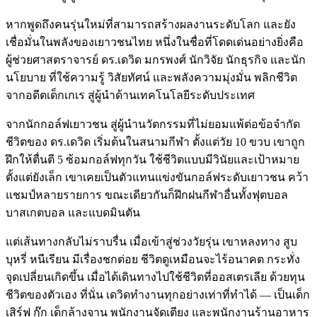
หากพูดถึงคนรุ่นใหม่ที่สามารถสร้างผลงานระดับโลก และยัง
เชื่อมั่นในพลังของเยาวชนไทย หนึ่งในชื่อที่โดดเด่นอย่างยิ่งคือ
ผู้ช่วยศาสตราจารย์ ดร.เดวิด มกรพงศ์ นักวิจัย นักธุรกิจ และนัก
นโยบาย ที่ใช้ความรู้ วิสัยทัศน์ และพลังความมุ่งมั่น พลิกชีวิต
จากอดีตเด็กเกเร สู่ผู้นำด้านเทคโนโลยีระดับประเทศ
จากนักกอล์ฟเยาวชน สู่ผู้นำนวัตกรรมที่ไม่ยอมแพ้ต่อข้อจำกัด
ชีวิตของ ดร.เดวิด เริ่มต้นในสนามกีฬา ตั้งแต่วัย 10 ขวบ เขาถูก
ฝึกให้ตื่นตี 5 ซ้อมกอล์ฟทุกวัน ใช้ชีวิตแบบมีวินัยและเป้าหมาย
ตั้งแต่ยังเล็ก เขาเคยเป็นตัวแทนแข่งขันกอล์ฟระดับเยาวชน คว้า
แชมป์หลายรายการ ขณะเดียวกันก็ฝึกฝนกีฬาอื่นทั้งฟุตบอล
บาสเกตบอล และแบดมินตัน
แต่เส้นทางกลับไม่ราบรื่น เมื่อเข้าสู่ช่วงวัยรุ่น เขาหลงทาง สูบ
บุหรี่ หนีเรียน มีเรื่องชกต่อย ชีวิตดูเหมือนจะไร้อนาคต กระทั่ง
จุดเปลี่ยนเกิดขึ้น เมื่อได้เดินทางไปใช้ชีวิตที่ออสเตรเลีย ด้วยทุน
ชีวิตของตัวเอง ที่นั่น เดวิดทำงานทุกอย่างเท่าที่ทำได้ — เป็นเด็ก
เสิร์ฟ กุ๊ก เด็กล้างจาน พนักงานจัดเตียง และพนักงานร้านอาหาร