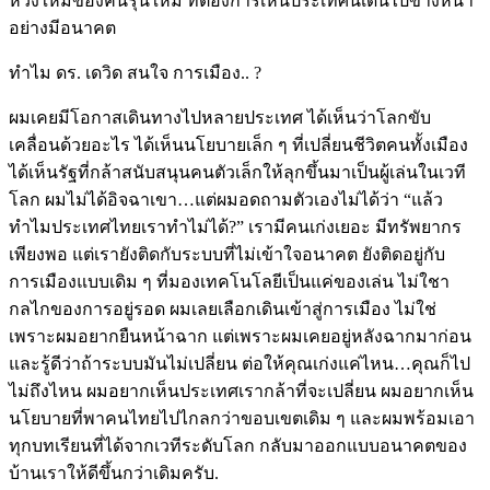
หวังใหม่ของคนรุ่นใหม่ ที่ต้องการเห็นประเทศนี้เดินไปข้างหน้า
อย่างมีอนาคต
ทำไม ดร. เดวิด สนใจ การเมือง.. ?
ผมเคยมีโอกาสเดินทางไปหลายประเทศ ได้เห็นว่าโลกขับ
เคลื่อนด้วยอะไร ได้เห็นนโยบายเล็ก ๆ ที่เปลี่ยนชีวิตคนทั้งเมือง
ได้เห็นรัฐที่กล้าสนับสนุนคนตัวเล็กให้ลุกขึ้นมาเป็นผู้เล่นในเวที
โลก ผมไม่ได้อิจฉาเขา…แต่ผมอดถามตัวเองไม่ได้ว่า “แล้ว
ทำไมประเทศไทยเราทำไม่ได้?” เรามีคนเก่งเยอะ มีทรัพยากร
เพียงพอ แต่เรายังติดกับระบบที่ไม่เข้าใจอนาคต ยังติดอยู่กับ
การเมืองแบบเดิม ๆ ที่มองเทคโนโลยีเป็นแค่ของเล่น ไม่ใชา
กลไกของการอยู่รอด ผมเลยเลือกเดินเข้าสู่การเมือง ไม่ใช่
เพราะผมอยากยืนหน้าฉาก แต่เพราะผมเคยอยู่หลังฉากมาก่อน
และรู้ดีว่าถ้าระบบมันไม่เปลี่ยน ต่อให้คุณเก่งแค่ไหน…คุณก็ไป
ไม่ถึงไหน ผมอยากเห็นประเทศเรากล้าที่จะเปลี่ยน ผมอยากเห็น
นโยบายที่พาคนไทยไปไกลกว่าขอบเขตเดิม ๆ และผมพร้อมเอา
ทุกบทเรียนที่ได้จากเวทีระดับโลก กลับมาออกแบบอนาคตของ
บ้านเราให้ดีขึ้นกว่าเดิมครับ.