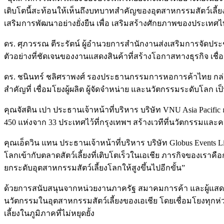
เติบโตนี้สะท้อนให้เห็นถึงบทบาทสำคัญของอุตสาหกรรมสัตว์เล
เสริมการพัฒนาอย่างยั่งยืน เพื่อ เสริมสร้างศักยภาพของประเทศไ
ดร. ศุภวรรณ ตีระรัตน์ ผู้อำนวยการสำนักงานส่งเสริมการจัดประ
ตัวอย่างที่ชัดเจนของงานแสดงสินค้าที่สร้างโอกาสทางธุรกิจ เช
ดร. ชนินทร์ ชลิศราพงศ์ รองประธานกรรมการหอการค้าไทย กล่าวว่า “
สำคัญที่ เชื่อมโยงผู้ผลิต ผู้จัดจำหน่าย และนวัตกรรมระดับโลก
คุณจัสติน เปา ประธานเจ้าหน้าที่บริหาร บริษัท VNU Asia Pacific 
450 แห่งจาก 33 ประเทศไว้ที่กรุงเทพฯ สร้างเวทีที่นวัตกรรมแ
คุณเอ็ดวิน แทน ประธานเจ้าหน้าที่บริหาร บริษัท Globus Events L
โลกเข้ากับตลาดสัตว์เลี้ยงที่เติบโตเร็วในเอเชีย ภารกิจของเราคื
ยกระดับอุตสาหกรรมสัตว์เลี้ยงโลกให้สูงขึ้นไปอีกขั้น”
ด้วยการสนับสนุนจากหน่วยงานภาครัฐ สมาคมการค้า และผู้แสดงสิ
นวัตกรรมในอุตสาหกรรมสัตว์เลี้ยงของเอเชีย โดยเชื่อมโยงทุกห
เลี้ยงในภูมิภาคที่ไม่หยุดยั้ง