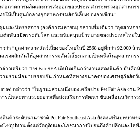
ี้ยงต่อภาคการผลิตและการส่งออกของประเทศ กระทรวงอุตสาหกรรมม
ทยให้เป็นศูนย์กลางอุตสาหกรรมสัตว์เลี้ยงของอาเซียน”
ชุมและนิทรรศการ (องค์การมหาชน) กล่าวเพิ่มเติมว่า “อุตสาหกรร
ื่อมต่อพันธมิตรระดับโลก และสนับสนุนเป้าหมายของประเทศไทยในการ
มูลค่าตลาดสัตว์เลี้ยงของไทยในปี 2568 อยู่ที่กว่า 92,000 ล้านบา
 เป็นแรงผลักดันให้อุตสาหกรรมสัตว์เลี้ยงกลายเป็นหนึ่งในอุตสาหก
กล่าวเสริมว่า “Pet Fair SEA เติบโตเกินกว่างานแสดงสินค้า มันคือห
ละความร่วมมือมาบรรจบกัน กำหนดทิศทางอนาคตของเศรษฐกิจสัตว์เล
imited กล่าวว่า “ในฐานะส่วนหนึ่งของเครือข่าย Pet Fair Asia งาน 
อการเป็นสะพานระยะยาวเพื่อส่งเสริมการพัฒนา ขับเคลื่อนนวัตกรรม แ
นค้าระดับนานาชาติ Pet Fair Southeast Asia ยังคงเสริมบทบาทข
่วงโซ่อุปทาน ตั้งแต่วัตถุดิบและโภชนาการไปจนถึงค้าปลีกและไล