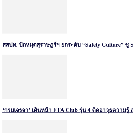
สสปท. ปักหมุดสุราษฎร์ฯ ยกระดับ “Safety Culture” ชู 
‘กรมเจรจา’ เดินหน้า FTA Club รุ่น 4 ติดอาวุธความรู้ 