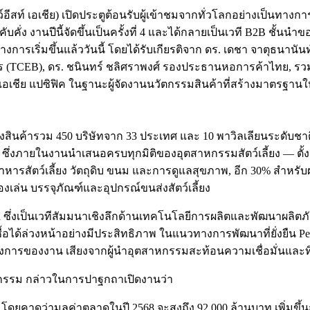
เซาว์อีสท์ เอเชีย) เปิดประตูต้อนรับผู้เข้าชมจากทั่วโลกอย่างเป็น
ง งานปีนี้จัดขึ้นเป็นครั้งที่ 4 และได้กลายเป็นเวที B2B ชั้นนำของภ
งการเริ่มขึ้นแล้ววันนี้ โดยได้รับเกียรติจาก ดร. เดชา จาตุธนา
(TCEB), ดร. ชนินทร์ ชลิศราพงศ์ รองประธานหอการค้าไทย, รวมถึง
็นยู เอเชีย แปซิฟิค ในฐานะผู้จัดงานนวัตกรรมสินค้าที่สร้างมาตรฐ
สดงสินค้ารวม 450 บริษัทจาก 33 ประเทศ และ 10 พาวิลเลียนระดับชาติ
 ซึ่งภายในงานนำเสนอครบทุกมิติของอุตสาหกรรมสัตว์เลี้ยง — ตั
าหารสัตว์เลี้ยง วัตถุดิบ ขนม และการดูแลสุขภาพ, อีก 30% สำหรั
ของเล่น บรรจุภัณฑ์และอุปกรณ์ขนส่งสัตว์เลี้ยง
dia ซึ่งเป็นเวทีสัมมนาเชิงลึกด้านเทคโนโลยีการผลิตและพัฒนาผลิตภ
้ซื้อได้ล่วงหน้าอย่างมีประสิทธิภาพ ในแนวทางการพัฒนาที่ยั่งยืน PetF
ทางการของงาน เสียงจากผู้นำอุตสาหกรรมสะท้อนความเชื่อมั่นแล
หกรรม กล่าวในการปาฐกถาเปิดงานว่า
 โดยคาดว่ามูลค่าตลาดในปี 2568 จะสูงถึง 92,000 ล้านบาท เพิ่มขึ