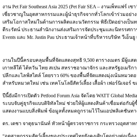
งาน Pet Fair Southeast Asia 2025 (Pet Fair SEA – งานเพ็ทแฟร์ 
เชี่ยวชาญในอุตสาหกรรมและผู้นำธุรกิจจากทั่วโลกเข้าร่วมอย่างคับคั่
เสริมโอกาสใหม่ในด้านการผลิตและนวัตกรรม พิธีเปิดอย่างเป็นทา
ตีระรัตน์ ประธานสำนักงานส่งเสริมการจัดประชุมและนิทรรศการ 
Events และ Mr. Justin Pau ประธานเจ้าหน้าที่บริหารบริษัท วีเอ
งานในปีนี้ครอบคลุมพื้นที่จัดแสดงสุทธิ 9,500 ตารางเมตร มีผู้แ
เกาหลีใต้ ไต้หวัน ไทย สเปน สหราชอาณาจักร และสหรัฐอเมริกา
ปลีกและไลฟ์สไตล์ โดยราว 60% ของพื้นที่จัดแสดงมุ่งเน้นหมวดอ
สำหรับหมวดใหม่ เช่น เทคโนโลยีสัตว์เลี้ยง เสื้อผ้า เฟอร์นิเจอร์ 
ปีนี้ยังมีการเปิดตัว Petfood Forum Asia จัดโดย WATT Global Me
ระบบจับคู่ธุรกิจแบบดิจิทัลใหม่ ช่วยให้ผู้แสดงสินค้าเชื่อมต่อกับผู
แสดงงานแบบสิ่งพิมพ์ ข้อมูลทั้งหมดถูกรวมไว้ในแอปพลิเคชัน
ดร. เดชา จาตุธนานันท์ หัวหน้าผู้ตรวจราชการ กระทรวงอุตสา
“อุตสาหกรรมสัตว์เลี้ยงของประเทศไทยยังคงเติบโตอย่างต่อเนื่อง