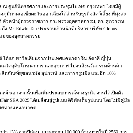
ทางการ ณ ศูนย์นิทรรศการและการประชุมไบเทค กรุงเทพฯ โดยมีผู้
ูมิภาคเอเชียตะวันออกเฉียงใต้สำหรับธุรกิจสัตว์เลี้ยง ที่มุ่งส่ง
นันท์ หัวหน้าผู้ตรวจราชการ กระทรวงอุตสาหกรรม, ดร. ศุภวรรณ
 Mr. Edwin Tan ประธานเจ้าหน้าที่บริหาร บริษัท Globus
านใหม่ของอุตสาหกรรม
 ได้แก่ พาวิลเลียนจากประเทศแคนาดา จีน อิตาลี ญี่ปุ่น
้งแต่วัตถุดิบโภชนาการ และสุขภาพ ไปจนถึงนวัตกรรมด้านค้า
บผลิตภัณฑ์สุขอนามัย อุปกรณ์ และการกรูมมิ่ง และอีก 10%
ัณฑ์ นอกจากนั้นเพื่อเพิ่มประสบการณ์ทางธุรกิจ งานได้เปิดตัว
air SEA 2025 ได้เปลี่ยนสู่รูปแบบ ดิจิทัลเต็มรูปแบบ โดยไม่มีคู่มือ
ะทิศทางแห่งอนาคต
้นกว่า 13% จากปีก่อน และจะทะลุ 100,000 ล้านบาทในปี 2569 การ