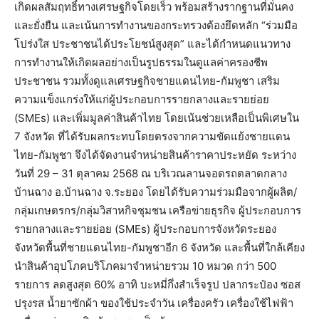
เกิดผลสัมฤทธิ์ทางเศรษฐกิจโดยเร็ว พร้อมสร้างรากฐานที่มั่นคง
และยั่งยืน และเน้นการทำงานของกระทรวงต้องยึดหลัก “ร่วมมือ
โปร่งใส ประชาชนได้ประโยชน์สูงสุด” และได้กำหนดแนวทาง
การทำงานให้เกิดผลอย่างเป็นรูปธรรมในดูแลค่าครองชีพ
ประชาชน รวมทั้งดูแลเศรษฐกิจชายแดนไทย-กัมพูชา เสริม
ความแข็งแกร่งให้แก่ผู้ประกอบการรายกลางและรายย่อย
(SMEs) และเพิ่มมูลค่าสินค้าไทย โดยเน้นช่วยเหลือเป็นพิเศษใน
7 จังหวัด ที่ได้รับผลกระทบโดยตรงจากความขัดแย้งชายแดน
ไทย-กัมพูชา จึงได้จัดงานจำหน่ายสินค้าราคาประหยัด ระหว่าง
วันที่ 29 – 31 ตุลาคม 2568 ณ บริเวณลานจอดรถตลาดกลาง
บ้านฉาง อ.บ้านฉาง จ.ระยอง โดยได้รับความร่วมมือจากผู้ผลิต/
กลุ่มเกษตรกร/กลุ่มวิสาหกิจชุมชน เครือข่ายธุรกิจ ผู้ประกอบการ
รายกลางและรายย่อย (SMEs) ผู้ประกอบการจังหวัดระยอง
จังหวัดพื้นที่ชายแดนไทย-กัมพูชาอีก 6 จังหวัด และพื้นที่ใกล้เคียง
นำสินค้าอุปโภคบริโภคมาจำหน่ายรวม 10 หมวด กว่า 500
รายการ ลดสูงสุด 60% อาทิ บะหมี่กึ่งสำเร็จรูป ปลากระป๋อง ซอส
ปรุงรส น้ำยาซักผ้า ของใช้ประจำวัน เครื่องครัว เครื่องใช้ไฟฟ้า