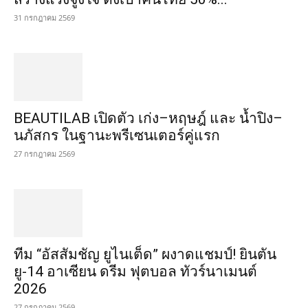
31 กรกฎาคม 2569
BEAUTILAB เปิดตัว เก่ง–หฤษฎ์ และ น้ำปิง–
นภัสกร ในฐานะพรีเซนเตอร์คู่แรก
27 กรกฎาคม 2569
ทีม “อัสสัมชัญ ยูไนเต็ด” ผงาดแชมป์! ยินตัน
ยู-14 อาเซียน ดรีม ฟุตบอล ทัวร์นาเมนต์
2026
27 กรกฎาคม 2569