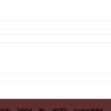
บันเทิง
ไลฟ์สไตล์
กีฬา
คลิปวิดีโอ
ข่าวประชาสัมพันธ์