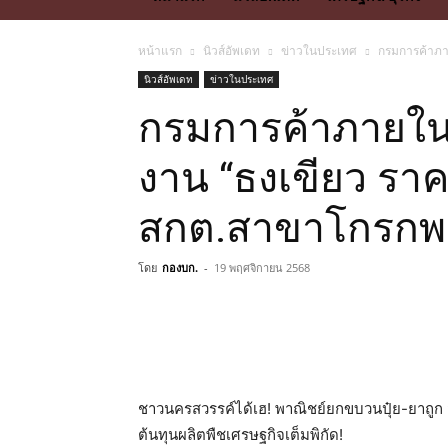
หน้าแรก
นิวส์อัพเดท
ข่าวในประเทศ
กรมการค้าภา
นิวส์อัพเดท
ข่าวในประเทศ
กรมการค้าภายใน
งาน “ธงเขียว รา
สกต.สาขาโกรกพร
โดย
กองบก.
-
19 พฤศจิกายน 2568
ชาวนครสวรรค์ได้เฮ! พาณิชย์ยกขบวนปุ๋ย-ยาถูก
ต้นทุนผลิตพืชเศรษฐกิจเต็มพิกัด!