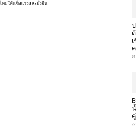
รไทยให้แข็งแรงและยั่งยืน
ป
ด
เ
ค
31
B
น
ค
27