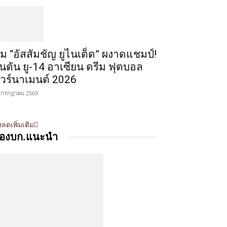
ีม “อัสสัมชัญ ยูไนเต็ด” ผงาดแชมป์!
ินตัน ยู-14 อาเซียน ดรีม ฟุตบอล
ัวร์นาเมนต์ 2026
 กรกฎาคม 2569
ลดเพิ่มเติม
องบก.แนะนำ