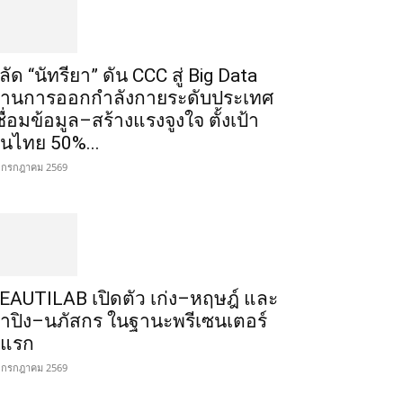
ลัด “นัทรียา” ดัน CCC สู่ Big Data
้านการออกกำลังกายระดับประเทศ
ชื่อมข้อมูล–สร้างแรงจูงใจ ตั้งเป้า
นไทย 50%...
 กรกฎาคม 2569
EAUTILAB เปิดตัว เก่ง–หฤษฎ์ และ
้ำปิง–นภัสกร ในฐานะพรีเซนเตอร์
ู่แรก
 กรกฎาคม 2569