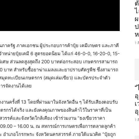
ต
ไ
ผ
ป
ห
1 
านภาครัฐ ภาคเอกชน ผู้ประกอบการค้าปุ๋ย เคมีเกษตร และภาคี
หน่ายปุ๋ยเคมี 6 สูตรยอดนิยม ได้แก่ 46-0-0, 16-20-0, 15-
พิเศษ ส่วนลดสูงสุดถึง 200 บาทต่อกระสอบ เกษตรกรสามารถ
0 บาท สำหรับซื้อยาฆ่าแมลงและยาปราบศัตรูพืช ซึ่งสามารถ
มุดทะเบียนเกษตรกร (สมุดเล่มเขียว) และบัตรประจำตัว
การจัดงานได้เลย
“
อ
นครั้งที่ 13 โดยที่ผ่านมาในจังหวัดอื่น ๆ ได้รับเสียงตอบรับ
เ
รกรได้จริง และยังคงคุณภาพของสินค้าไว้ในราคาที่เป็น
อ
วรรค์และจังหวัดใกล้เคียง เข้าร่วมงาน “ธงเขียวราคา
1 
 09.00 – 16.00 น. ณ สหกรณ์การเกษตรเพื่อการตลาดลูกค้า
 อำเภอโกรกพระ จังหวัดนครสวรรค์ ภายใต้แนวคิด “ปุ๋ยถูก