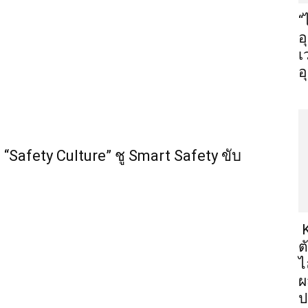
“
อ
เ
อ
“Safety Culture” ชู Smart Safety ขับ
K
ต
ไ
ผ
ป