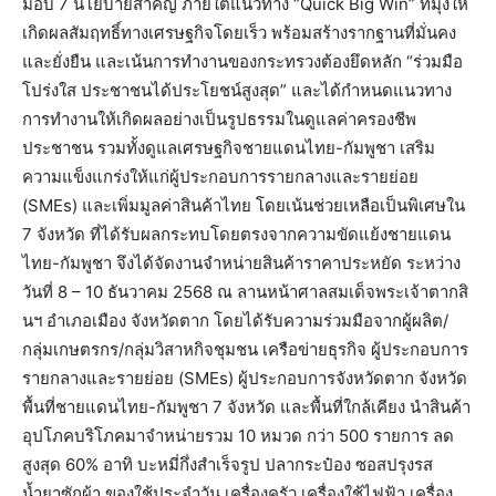
มอบ 7 นโยบายสำคัญ ภายใต้แนวทาง “Quick Big Win” ที่มุ่งให้
เกิดผลสัมฤทธิ์ทางเศรษฐกิจโดยเร็ว พร้อมสร้างรากฐานที่มั่นคง
และยั่งยืน และเน้นการทำงานของกระทรวงต้องยึดหลัก “ร่วมมือ
โปร่งใส ประชาชนได้ประโยชน์สูงสุด” และได้กำหนดแนวทาง
การทำงานให้เกิดผลอย่างเป็นรูปธรรมในดูแลค่าครองชีพ
ประชาชน รวมทั้งดูแลเศรษฐกิจชายแดนไทย-กัมพูชา เสริม
ความแข็งแกร่งให้แก่ผู้ประกอบการรายกลางและรายย่อย
(SMEs) และเพิ่มมูลค่าสินค้าไทย โดยเน้นช่วยเหลือเป็นพิเศษใน
7 จังหวัด ที่ได้รับผลกระทบโดยตรงจากความขัดแย้งชายแดน
ไทย-กัมพูชา จึงได้จัดงานจำหน่ายสินค้าราคาประหยัด ระหว่าง
วันที่ 8 – 10 ธันวาคม 2568 ณ ลานหน้าศาลสมเด็จพระเจ้าตากสิ
นฯ อำเภอเมือง จังหวัดตาก โดยได้รับความร่วมมือจากผู้ผลิต/
กลุ่มเกษตรกร/กลุ่มวิสาหกิจชุมชน เครือข่ายธุรกิจ ผู้ประกอบการ
รายกลางและรายย่อย (SMEs) ผู้ประกอบการจังหวัดตาก จังหวัด
พื้นที่ชายแดนไทย-กัมพูชา 7 จังหวัด และพื้นที่ใกล้เคียง นำสินค้า
อุปโภคบริโภคมาจำหน่ายรวม 10 หมวด กว่า 500 รายการ ลด
สูงสุด 60% อาทิ บะหมี่กึ่งสำเร็จรูป ปลากระป๋อง ซอสปรุงรส
น้ำยาซักผ้า ของใช้ประจำวัน เครื่องครัว เครื่องใช้ไฟฟ้า เครื่อง