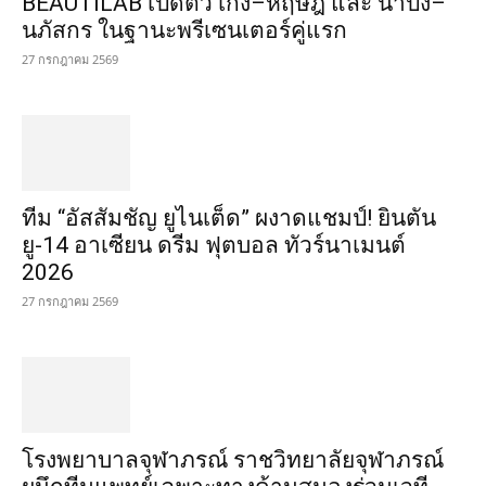
BEAUTILAB เปิดตัว เก่ง–หฤษฎ์ และ น้ำปิง–
นภัสกร ในฐานะพรีเซนเตอร์คู่แรก
27 กรกฎาคม 2569
ทีม “อัสสัมชัญ ยูไนเต็ด” ผงาดแชมป์! ยินตัน
ยู-14 อาเซียน ดรีม ฟุตบอล ทัวร์นาเมนต์
2026
27 กรกฎาคม 2569
โรงพยาบาลจุฬาภรณ์ ราชวิทยาลัยจุฬาภรณ์