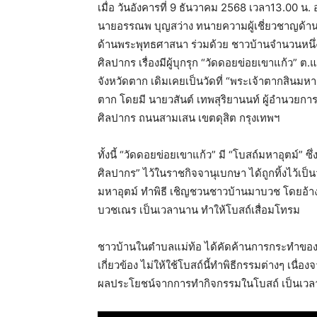
เมื่อ วันอังคารที่ 9 ธันวาคม 2568 เวลา13.00 
นายอรรณพ บุญสว่าง ทนายความผู้เชี่ยวชาญด้าน
ด้านพระพุทธศาสนา ร่วมด้วย ชาวบ้านจำนวนหนึ่งใน
ศิลปากร เรื่องมีผู้บุกรุก “วัดดอยข่อยเขาแก้ว”
จังหวัดตาก เดิมเคยเป็นวัดที่ “พระเจ้าตากสินมหา
ตาก โดยมี นายวสันต์ เทพสุริยานนท์ ผู้อำนวยการส
ศิลปากร ถนนสามเสน เขตดุสิต กรุงเทพฯ
ทั้งนี้ “วัดดอยข่อยเขาแก้ว” มี “โบสถ์มหาอุตม์
ศิลปากร” ไว้ในราชกิจจานุเบกษา ได้ถูกทิ้งไว้เป็นว
มหาอุตม์ ทำพิธี เชิญชวนชาวบ้านมาบวช โดยอ้
บวชเณร เป็นเวลานาน ทำให้โบสถ์เสื่อมโทรม
ชาวบ้านในตำบลแม่ท้อ ได้คัดค้านการกระทำของกลุ
เกี่ยวข้อง ไม่ให้ใช้โบสถ์นี้ทำพิธีกรรมต่างๆ เนื่
ผลประโยชน์จากการทำกิจกรรมในโบสถ์ เป็นเว