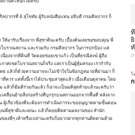
สถานที่ไหนก็ได้ครับ”
ิลปากรที่ 6 สุโขทัย ผู้รับหนังสือแทน อธิบดี กรมศิลปากร ก็
ท
ย
ห้มารับเรื่องจาก พี่สุชาตินะครับ เบื้องต้นเลยขอขอบคุณ พี่
ท
กับโบราณสถาน และร่วมกับ กรมศิลปากร ในการปกป้อง แต่
เนื่องจากที่ดินที่ วัดดอยข่อยเขาแก้ว เป็นที่ธรณีสงฆ์ ผู้ถือ
27
ะกาศเขตโบราณสถานก็จริง แต่เราเป็นผู้คุ้มครอง เรากำกับ
พุทธ แล้วก็ด้วยความอาจจะไม่เข้าใจในข้อกฎหมายที่ผ่านมา ก็
โห
ควร แต่ทั้งนี้เราได้ประชุมล่าสุดแล้ว เมื่อเดือนตุลาคม โดย
ก
แล้วก็มีมติร่วมกันแล้ว ก็น่าจะเป็นมติสุดท้ายแล้วนะครับว่า
ื่อนย้ายสิ่งก่อสร้างที่บุกรุกบนสถานออกจากพื้นที่ หลังจาก
น ผู้เกี่ยวข้องที่จะต้องการดำเนินการจะขออนุญาตตามขั้นตอน
ณพี่สุชาติและคณะ แล้วก็คอยติดตามผลงานของ สำนัก
ียนของพี่ๆ เค้าหรือเปล่านะครับก็อยากฝากทุกท่านติดตามด้วย