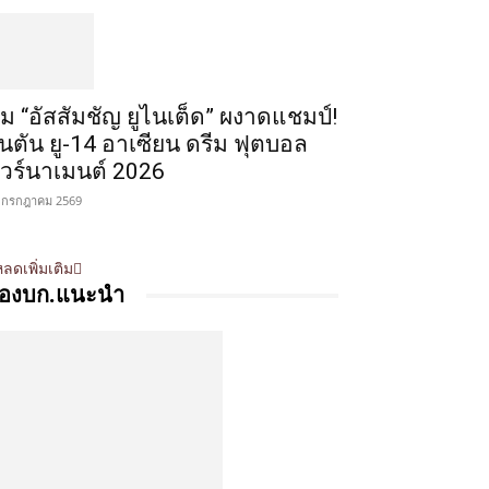
ีม “อัสสัมชัญ ยูไนเต็ด” ผงาดแชมป์!
ินตัน ยู-14 อาเซียน ดรีม ฟุตบอล
ัวร์นาเมนต์ 2026
 กรกฎาคม 2569
ลดเพิ่มเติม
องบก.แนะนำ