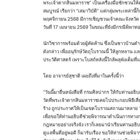
พระเจ้าตากสินมหาราช” เป็นเครื่องมือชักชวนให้
สมบูรณ์ เรียกว่า “เสมาวิบัติ” แต่กลุ่มพระเหล่านี
พฤศจิกายน 2568 มีการเชิญชวนเจ้าคณะจังหวัด มา
วันที่ 17 เมษายน 2569 ในขณะที่ยังมีกรณีพิพาทอยู่
นักวิชาการพร้อมด้วยผู้คัดค้าน ซึ่งเป็นชาวบ้าน
ดังกล่าว เพื่ออนุรักษ์วัตถุโบราณนี้ ให้ลูกหลา
ประวัติศาสตร์ เพราะโบสถ์หลังนี้ใกล้พลุพังเต็มที่แ
โดย อาจารย์สุชาติ เผยถึงที่มาในครั้งนี้ว่า
“วันนี้มายื่นหนังสือที่ กรมศิลปากร ให้กับท่านอธิบ
วัดที่พระเจ้าตากสินมหาราชเคยไปประกอบพิธีเสี่ยงท
ร้าง ถูกประกาศให้เป็นเขตโบราณสถานมาหลาย 10 ป
เพื่อขอให้ท่านอธิบดีช่วยพิจารณาดำเนินการทางกฎห
กฎหมายอย่างจริงจัง เราก็เลยมานำเรียนท่านอธิบดี 
ดูแลพื้นที่อยู่พอดี ก็มารับเรื่อง ขอให้ท่านช่ว