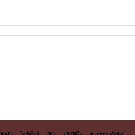
บันเทิง
ไลฟ์สไตล์
กีฬา
คลิปวิดีโอ
ข่าวประชาสัมพันธ์