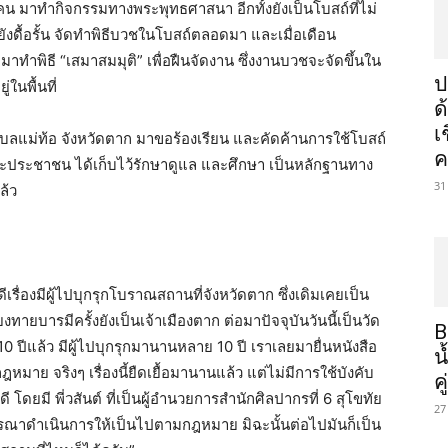
คน มาทำกิจกรรมทางพระพุทธศาสนา อีกทั้งยังเป็นโบสถ์ที่ไม่
้ก็ยังดื้อรั้น จัดทำพิธีบวชในโบสถ์ตลอดมา และเมื่อเดือน
ทำพิธี “เสมาสมมุติ” เพื่อฝืนจัดงาน ซึ่งงานบวชจะจัดขึ้นใน
ป
ในพื้นที่
ด
เ
ตำบลแม่ท้อ จังหวัดตาก มาขอร้องเรียน และคัดค้านการใช้โบสถ์
ค
น และประชาชน ได้เก็บไว้รักษาดูแล และศึกษา เป็นหลักฐานทาง
31
ล้ว
ดีเรื่องมีผู้ไปบุกรุกโบราณสถานที่จังหวัดตาก ซึ่งเดิมเคยเป็น
ายบารมีครั้งยังเป็นเจ้าเมืองตาก ต่อมาปัจจุบันวันนี้เป็นวัด
B
ีแล้ว มีผู้ไปบุกรุกมานานหลาย 10 ปี เราเลยมายื่นหนังสือ
น
มาย จริงๆ เรื่องนี้ยืดเยื้อมานานแล้ว แต่ไม่มีการใช้บังคับ
ค
โดยมี พี่วสันต์ ที่เป็นผู้อำนวยการสำนักศิลปากรที่ 6 สุโขทัย
27
ยพิจารณาดำเนินการให้เป็นไปตามกฎหมาย มิฉะนั้นต่อไปมันก็เป็น