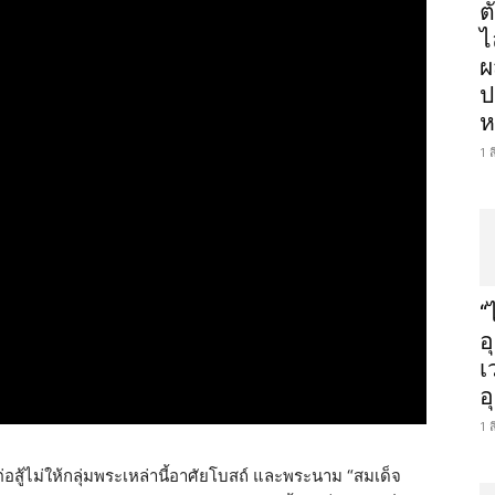
ต
ไ
ผ
ป
ห
1 
“
อ
เ
อ
1 
่อสู้ไม่ให้กลุ่มพระเหล่านี้อาศัยโบสถ์ และพระนาม “สมเด็จ