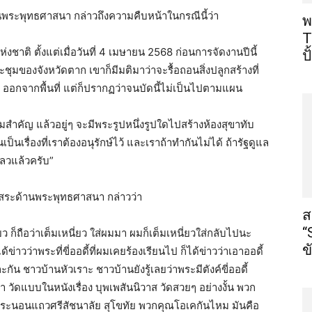
พระพุทธศาสนา กล่าวถึงความคืบหน้าในกรณีนี้ว่า
พ
T
ชาติ ตั้งแต่เมื่อวันที่ 4 เมษายน 2568 ก่อนการจัดงานปีนี้
ป
ชุมของจังหวัดตาก เขาก็มีมติมาว่าจะรื้อถอนสิ่งปลูกสร้างที่
ออกจากพื้นที่ แต่ก็ปรากฏว่าจนบัดนี้ไม่เป็นไปตามแผน
ความสำคัญ แล้วอยู่ๆ จะมีพระรูปหนึ่งรูปใดไปสร้างห้องสุขาทับ
นเรื่องที่เราต้องอนุรักษ์ไว้ และเราถ้าทำกันไม่ได้ ถ้ารัฐดูแล
หลวแล้วครับ”
ิสระด้านพระพุทธศาสนา กล่าวว่า
ส
“
ว ก็ถือว่าเต็มเหนี่ยว ใส่ผมมา ผมก็เต็มเหนี่ยวใส่กลับไปนะ
ข
ข่าวว่าพระที่ขี่ออดี้ที่ผมเคยร้องเรียนไป ก็ได้ข่าวว่าเอาออดี้
กัน ชาวบ้านหัวเราะ ชาวบ้านยังรู้เลยว่าพระมีตังค์ขี่ออดี้
า วัดแบบในหนังเรื่อง บุพเพสันนิวาส วัดสวยๆ อย่างงั้น พวก
ระนอนแถวศรีสัชนาลัย สุโขทัย พวกคุณโอเคกันไหม มันคือ