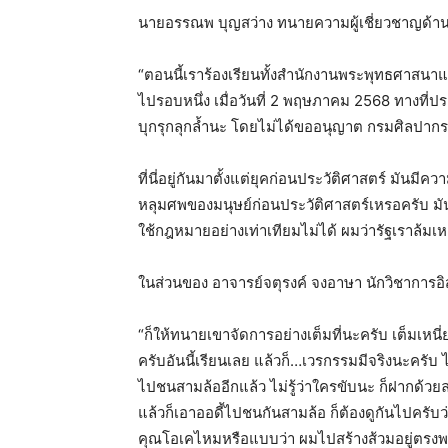
นายอรรณพ บุญสว่าง ทนายความผู้เชี่ยวชาญด้าน
“ตอนนี้เราร้องเรียนทั้งสำนักงานพระพุทธศาสนาแห่ง
ไปรอบหนึ่ง เมื่อวันที่ 2 พฤษภาคม 2568 ทางที่ประ
บุกรุกลุกล้ำนะ โดยไม่ได้ขออนุญาต กรมศิลปากร 
ที่นี่อยู่กันมาตั้งแต่ยุคก่อนประวัติศาสตร์ มันมี
หลุมศพของมนุษย์ก่อนประวัติศาสตร์เหรอครับ มันเป็
ใช้กฎหมายอย่างเท่าเทียมไม่ได้ ผมว่ารัฐเราล้มเ
ในส่วนของ อาจารย์จตุรงค์ จงอาษา นักวิชาการอ
“ก็ให้ทนายเขาจัดการอย่างเต็มที่นะครับ เต็มเหนี่ย
ครับอันนี้เรียนเลย แล้วก็…เวรกรรมมีจริงนะครับ ได้
ไปชนสามล้ออีกแล้ว ไม่รู้ว่าใครขับนะ ก็ฝากด้วยละ
แล้วก็เอาออดี้ไปชนกันสามล้อ ก็ต้องดูกันไปครับว่
คุณโอเคไหมหรือแบบว่า ผมไปสร้างส้วมอยู่ตรงพ