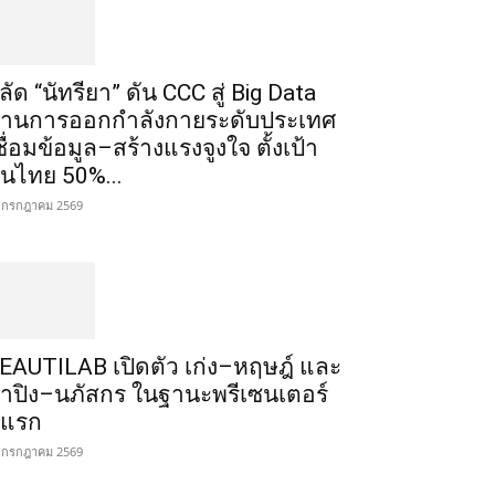
ลัด “นัทรียา” ดัน CCC สู่ Big Data
้านการออกกำลังกายระดับประเทศ
ชื่อมข้อมูล–สร้างแรงจูงใจ ตั้งเป้า
นไทย 50%...
 กรกฎาคม 2569
EAUTILAB เปิดตัว เก่ง–หฤษฎ์ และ
้ำปิง–นภัสกร ในฐานะพรีเซนเตอร์
ู่แรก
 กรกฎาคม 2569