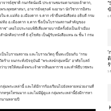
น. อาจารย์สุชาติ กนกรัตน์มณี ประธานชมรมตามรอยเจ้าตาก,
“
ข
พระพุทธศาสนา, อาจารย์จตุรงค์ จงอาษา นักวิชาการอิสระ
 ต.แม่ท้อ อ.เมืองตาก จ.ตาก เข้ายื่นหนังสือต่อ อธิบดี กรม
6 
 ต.แม่ท้อ อ.เมืองตาก จ.ตาก ซึ่งเป็นโบราณสถานสำคัญของ
ราช” เคยไปประกอบพิธีเสี่ยงทายบารมีครั้งยังเป็นเจ้าเมือง
ำนักศิลปากรที่ 6 สุโขทัย เป็นผู้รับหนังสือแทน ณ ชั้น 1 กรม
‘
” ซึ่งเป็นโบราณสถาณ และโบราณวัตถุ ขึ้นทะเบียนกับ “กรม
ต
ัดร้าง จนกระทั่งปัจจุบันมี “พระสงฆ์กลุ่มหนึ่ง” อาศัยโบสถ์
ร
างว่าบวชให้สมเด็จพระเจ้าตากสินมหาราช และทำพิธีบวชพระ
5 
่มพระเหล่านี้ และได้มีการร้องเรียนไปยังหลายหน่วยงานที่
องจากทรุดโทรมมาก และไม่มีผู้ดูแล กลุ่มพระเหล่านี้ยังมีการหา
ลานานหลายปี
K