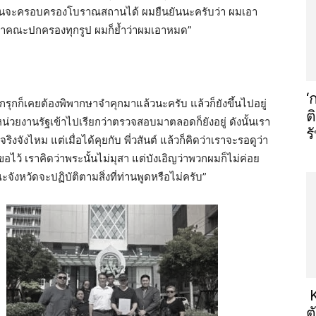
ฉันจะครอบครองโบราณสถานได้ ผมยืนยันนะครับว่า ผมเอา
จ้าคณะปกครองทุกรูป ผมก็ย้ำว่าผมเอาหมด”
‘
นไปบุกรุกก็เคยต้องพิพากษาจำคุกมาแล้วนะครับ แล้วก็ยังขึ้นไปอยู่
ต
หน่วยงานรัฐเข้าไปเรียกว่าตรวจสอบมาตลอดก็ยังอยู่ ดังนั้นเรา
ร
ิงจังไหม แต่เมื่อได้คุยกับ พี่วสันต์ แล้วก็คิดว่าเราจะรอดูว่า
ไว้ เราคิดว่าพระนั้นไม่มุสา แต่บังเอิญว่าพวกผมก็ไม่ค่อย
คณะจังหวัดจะปฏิบัติตามสิ่งที่ท่านพูดหรือไม่ครับ”
K
ต