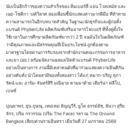
นับเป็นอีกก้าวของความสำเร็จของ คิมเบอร์ลี่ แอน โวลเทมัส และ
เนย-โชติกา วงค์วิลาศ สองเพื่อนซี้นักแสดงสาวมากฝีมือ ที่ท้าทาย
ความสามารถในอีกบทบาทสำคัญ ในฐานะนักธุรกิจและผู้ก่อตั้ง
แบรนด์ PhyberLife ผลิตภัณฑ์เสริมอาหารไฟเบอร์ ที่ทั้งคู่ตั้งใจ
ใช้เวลาในการศึกษาผลิตภัณฑ์มากว่า 2 ปี จนมั่นใจในผลิตภัณฑ์
ว่ามีคุณภาพและมีสรรพคุณที่เป็นประโยชน์ ถูกต้องตาม
มาตรฐานโดยผ่านการรับรองจากสำนักงานคณะกรรมการอาหาร
และยา (อย.) พร้อมจัดงานฉลองเปิดตัวแบรนด์ PhyberLife
อย่างเป็นทางการ งานนี้มีเหล่าคนดังที่มาร่วมแสดงความยินดีกัน
อย่างคับคั่ง นำโดยสามีของทั้งสองสาว ได้แก่ หมาก-ปริญ สุภา
รัตน์ และ อาร์ม-จันทร์สิริ มณีฉาย ตามมาด้วย เดียร์น่า ฟลีโป,
เบนซ์
ปุณยาพร, ยุ่น ภูษณุ, เหม่เหม่ ธัญญวีร์, ยูโด ธรรม์ธัช, ธันวา สุริย
จักร, ปริม กรวรรณ (ปริม The Face) ฯลฯ ณ The Ground
Bangkok เลียบด่วนรามอินทรา เมื่อวันที่ 27 มกราคม 2569