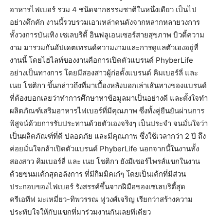
อาหารไฟเบอร์ รวม 4 ชนิดจากธรรมชาติในหนึ่งเดียว เป็นไป
อย่างคึกคัก งานนี้รวบรวมเอาเหล่าคนดังจากหลากหลายวงการ
ทั้งวงการบันเทิง เซเลบริตี้ อินฟลูเอนเซอร์สายสุขภาพ บิวตี้ความ
งาม มารวมกันอัปเดตเทรนด์ความงามและการดูแลตัวเองอยู่ที่
งานนี้ โดยไฮไลท์ของงานคือการเปิดตัวแบรนด์ PhyberLife
อย่างเป็นทางการ โดยมีสองสาวผู้ก่อตั้งแบรนด์ คิมเบอร์ลี่ และ
เนย โชติกา ขึ้นกล่าวถึงที่มาเบื้องหลังบอกเล่าเส้นทางของแบรนด์
ที่ต้องบอกเลยว่าทำการศึกษาหาข้อมูลมาเป็นอย่างดี และตั้งใจทำ
ผลิตภัณฑ์เสริมอาหารไฟเบอร์ที่มีคุณภาพ ซึ่งทั้งคู่ยืนยันผ่านการ
พิสูจน์ด้วยการรับประทานด้วยตัวเองจริงๆ เป็นประจำ จนมั่นใจว่า
เป็นผลิตภัณฑ์ที่ดี ปลอดภัย และมีคุณภาพ ซึ่งใช้เวลากว่า 2 ปี ถึง
ค่อยมั่นใจกล้าเปิดตัวแบรนด์ PhyberLife นอกจากนี้ในงานทั้ง
สองสาว คิมเบอร์ลี่ และ เนย โชติกา ยังมีเซอร์ไพรส์แขกในงาน
ด้วยขนมเค้กสุดอลังการ ที่มีกิมมิคเก๋ๆ โดยเป็นเค้กที่มีส่วน
ประกอบของไฟเบอร์ รังสรรค์ขึ้นจากฝีมือของเซเลบริตี้สุด
ครีเอทีฟ มะเหมี่ยว-ทิพวรรณ ฟูวงศ์เจริญ เรียกว่าสร้างความ
ประทับใจให้กับแขกที่มาร่วมงานกันเลยทีเดียว