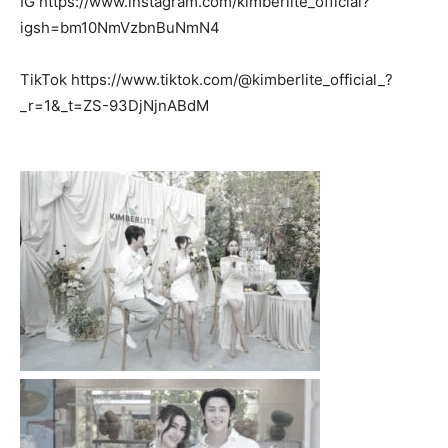
IG https://www.instagram.com/kimberlite_official?
igsh=bm10NmVzbnBuNmN4
TikTok https://www.tiktok.com/@kimberlite_official_?
_r=1&_t=ZS-93DjNjnABdM