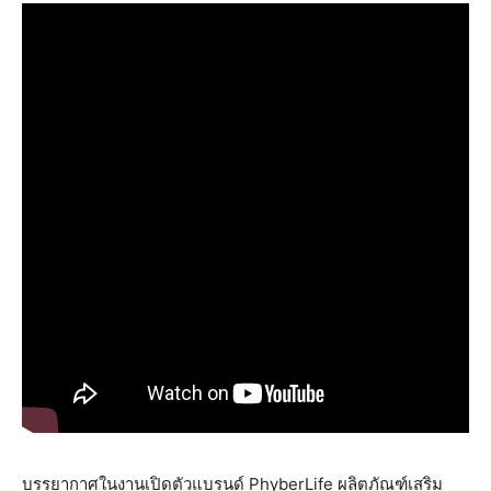
บรรยากาศในงานเปิดตัวแบรนด์ PhyberLife ผลิตภัณฑ์เสริม