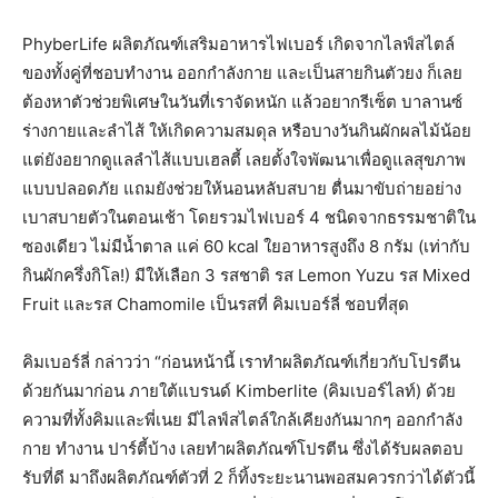
PhyberLife ผลิตภัณฑ์เสริมอาหารไฟเบอร์ เกิดจากไลฟ์สไตล์
ของทั้งคู่ที่ชอบทำงาน ออกกำลังกาย และเป็นสายกินตัวยง ก็เลย
ต้องหาตัวช่วยพิเศษในวันที่เราจัดหนัก แล้วอยากรีเซ็ต บาลานซ์
ร่างกายและลำไส้ ให้เกิดความสมดุล หรือบางวันกินผักผลไม้น้อย
แต่ยังอยากดูแลลำไส้แบบเฮลตี้ เลยตั้งใจพัฒนาเพื่อดูแลสุขภาพ
แบบปลอดภัย แถมยังช่วยให้นอนหลับสบาย ตื่นมาขับถ่ายอย่าง
เบาสบายตัวในตอนเช้า โดยรวมไฟเบอร์ 4 ชนิดจากธรรมชาติใน
ซองเดียว ไม่มีน้ำตาล แค่ 60 kcal ใยอาหารสูงถึง 8 กรัม (เท่ากับ
กินผักครึ่งกิโล!) มีให้เลือก 3 รสชาติ รส Lemon Yuzu รส Mixed
Fruit และรส Chamomile เป็นรสที่ คิมเบอร์ลี่ ชอบที่สุด
คิมเบอร์ลี่ กล่าวว่า “ก่อนหน้านี้ เราทำผลิตภัณฑ์เกี่ยวกับโปรตีน
ด้วยกันมาก่อน ภายใต้แบรนด์ Kimberlite (คิมเบอร์ไลท์) ด้วย
ความที่ทั้งคิมและพี่เนย มีไลฟ์สไตล์ใกล้เคียงกันมากๆ ออกกำลัง
กาย ทำงาน ปาร์ตี้บ้าง เลยทำผลิตภัณฑ์โปรตีน ซึ่งได้รับผลตอบ
รับที่ดี มาถึงผลิตภัณฑ์ตัวที่ 2 ก็ทิ้งระยะนานพอสมควรกว่าได้ตัวนี้