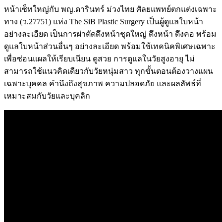
หน้าเซ็ทใหญ่กับ พญ.ดารินทร์ ม่วงไทย ศัลยแพทย์ตกแต่งเฉพาะ
ทาง (ว.27751) แห่ง The SiB Plastic Surgery เป็นผู้ดูแลใบหน้า
อย่างละเอียด เป็นการผ่าตัดดึงหน้าชุดใหญ่ ดึงหน้า ดึงคอ พร้อม
ดูแลใบหน้าส่วนอื่นๆ อย่างละเอียด พร้อมใช้เทคนิคพิเศษเฉพาะ
เพื่อซ่อนแผลให้เรียบเนียน ดูสวย การดูแลในวัยสูงอายุ ไม่
สามารถใช้แนวคิดเดียวกับวัยหนุ่มสาว ทุกขั้นตอนต้องวางแผน
เฉพาะบุคคล คำนึงถึงสุขภาพ ความปลอดภัย และผลลัพธ์ที่
เหมาะสมกับวัยและบุคลิก