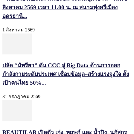
สิงหาคม 2569 เวลา 11.00 น. ณ สนามทุ่งศรีเมือง
อุดรธานี...
1 สิงหาคม 2569
ปลัด “นัทรียา” ดัน CCC สู่ Big Data ด้านการออก
กำลังกายระดับประเทศ เชื่อมข้อมูล–สร้างแรงจูงใจ ตั้ง
เป้าคนไทย 50%...
31 กรกฎาคม 2569
BEAUTILAB เปิดตัว เก่ง–หฤษฎ์ และ น้ำปิง–นภัสกร