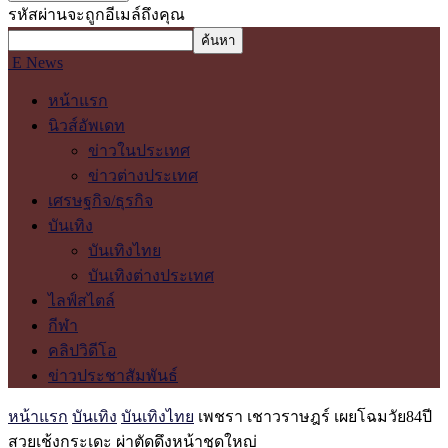
รหัสผ่านจะถูกอีเมล์ถึงคุณ
E News
หน้าแรก
นิวส์อัพเดท
ข่าวในประเทศ
ข่าวต่างประเทศ
เศรษฐกิจ/ธุรกิจ
บันเทิง
บันเทิงไทย
บันเทิงต่างประเทศ
ไลฟ์สไตล์
กีฬา
คลิปวิดีโอ
ข่าวประชาสัมพันธ์
หน้าแรก
บันเทิง
บันเทิงไทย
เพชรา เชาวราษฎร์ เผยโฉมวัย84ปี
สวยเช้งกระเดะ ผ่าตัดดึงหน้าชุดใหญ่