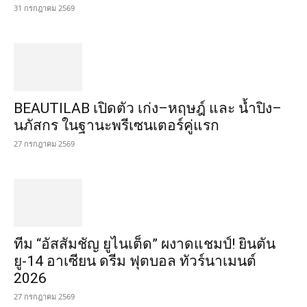
31 กรกฎาคม 2569
BEAUTILAB เปิดตัว เก่ง–หฤษฎ์ และ น้ำปิง–
นภัสกร ในฐานะพรีเซนเตอร์คู่แรก
27 กรกฎาคม 2569
ทีม “อัสสัมชัญ ยูไนเต็ด” ผงาดแชมป์! ยินตัน
ยู-14 อาเซียน ดรีม ฟุตบอล ทัวร์นาเมนต์
2026
27 กรกฎาคม 2569