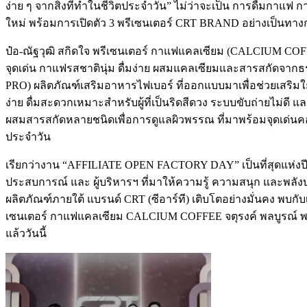
ง่าย ๆ จากสิ่งที่ทำในชีวิตประจำวัน” ไม่ว่าจะเป็น การดื่มกาแ
ใหม่ พร้อมการเปิดตัว 3 พรีเซนเตอร์ CRT BRAND อย่างเป็นทาง
ป๋อ-ณัฐวุฒิ สกิดใจ พรีเซนเตอร์ กาแฟแคลเซียม (CALCIUM COFF
จุดเด่น กาแฟรสชาตินุ่ม ดื่มง่าย ผสมแคลเซียมและสารสกัดจากธรร
PRO) ผลิตภัณฑ์เสริมอาหารไฟเบอร์ ที่ออกแบบมาเพื่อช่วยเสริมใย
ง่าย ดื่มสะดวกเหมาะสำหรับผู้ที่เป็นริดสีดวง ระบบขับถ่ายไม่ด
ผสมสารสกัดหลายชนิดเพื่อการดูแลผิวพรรณ ที่มาพร้อมจุดเด่นคอ
ประจำวัน
เรียกว่างาน “AFFILIATE OPEN FACTORY DAY” เป็นที่สุดแห่งปีที่
ประสบการณ์ และ ผู้บริหารฯ ที่มาให้ความรู้ ความสนุก และพลังบ
ผลิตภัณฑ์ภายใต้ แบรนด์ CRT (ซีอาร์ที) เติบโตอย่างมั่นคง พบก
เซนเตอร์ กาแฟแคลเซียม CALCIUM COFFEE จตุรงค์ พลบูรณ์ พร
แล้ววันนี้