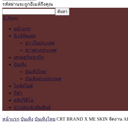
รหัสผ่านจะถูกอีเมล์ถึงคุณ
E News
หน้าแรก
นิวส์อัพเดท
ข่าวในประเทศ
ข่าวต่างประเทศ
เศรษฐกิจ/ธุรกิจ
บันเทิง
บันเทิงไทย
บันเทิงต่างประเทศ
ไลฟ์สไตล์
กีฬา
คลิปวิดีโอ
ข่าวประชาสัมพันธ์
หน้าแรก
บันเทิง
บันเทิงไทย
CRT BRAND X ME SKIN จัดงาน AFF