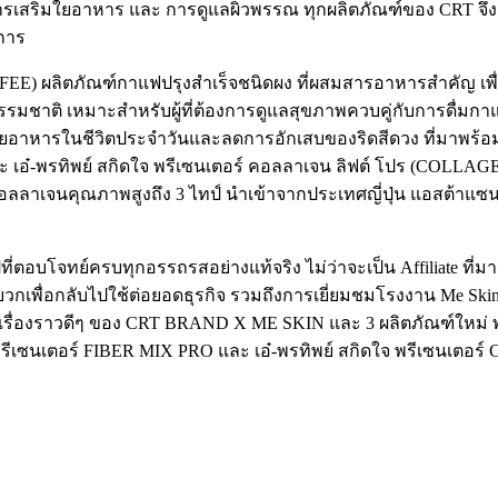
ฟ การเสริมใยอาหาร และ การดูแลผิวพรรณ ทุกผลิตภัณฑ์ของ CRT จึง
การ
EE) ผลิตภัณฑ์กาแฟปรุงสำเร็จชนิดผง ที่ผสมสารอาหารสำคัญ เพื่
มชาติ เหมาะสำหรับผู้ที่ต้องการดูแลสุขภาพควบคู่กับการดื่มกาแฟ
อาหารในชีวิตประจำวันและลดการอักเสบของริดสีดวง ที่มาพร้อมจุดเด
ี และ เอ๋-พรทิพย์ สกิดใจ พรีเซนเตอร์ คอลลาเจน ลิฟต์ โปร (COLL
ลลาเจนคุณภาพสูงถึง 3 ไทป์ นำเข้าจากประเทศญี่ปุ่น แอสต้าแซนธ
ตอบโจทย์ครบทุกอรรถรสอย่างแท้จริง ไม่ว่าจะเป็น Affiliate ที่มา
วกเพื่อกลับไปใช้ต่อยอดธุรกิจ รวมถึงการเยี่ยมชมโรงงาน Me Skin 
ับเรื่องราวดีๆ ของ CRT BRAND X ME SKIN และ 3 ผลิตภัณฑ์ใหม่ พ
ีเซนเตอร์ FIBER MIX PRO และ เอ๋-พรทิพย์ สกิดใจ พรีเซนเตอร