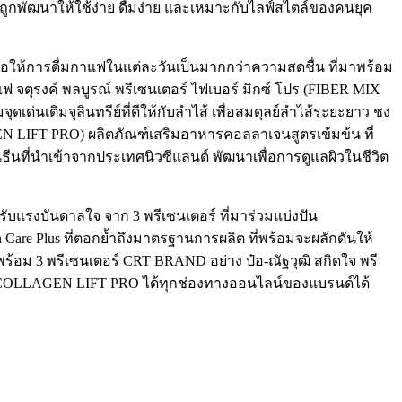
ถูกพัฒนาให้ใช้ง่าย ดื่มง่าย และเหมาะกับไลฟ์สไตล์ของคนยุค
อให้การดื่มกาแฟในแต่ละวันเป็นมากกว่าความสดชื่น ที่มาพร้อม
 จตุรงค์ พลบูรณ์ พรีเซนเตอร์ ไฟเบอร์ มิกซ์ โปร (FIBER MIX
่นเติมจุลินทรีย์ที่ดีให้กับลำไส้ เพื่อสมดุลย์ลำไส้ระยะยาว ชง
AGEN LIFT PRO) ผลิตภัณฑ์เสริมอาหารคอลลาเจนสูตรเข้มข้น ที่
ีนที่นำเข้าจากประเทศนิวซีแลนด์ พัฒนาเพื่อการดูแลผิวในชีวิต
รับแรงบันดาลใจ จาก 3 พรีเซนเตอร์ ที่มาร่วมแบ่งปัน
Care Plus ที่ตอกย้ำถึงมาตรฐานการผลิต ที่พร้อมจะผลักดันให้
ร้อม 3 พรีเซนเตอร์ CRT BRAND อย่าง ป๋อ-ณัฐวุฒิ สกิดใจ พรี
์ COLLAGEN LIFT PRO ได้ทุกช่องทางออนไลน์ของแบรนด์ได้