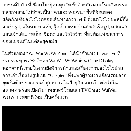
แบรนด์ไวไว ที่เชื่อมโยงผู้คนทุกวัยเข้าด้วยกัน ผ่านโซนกิจกรรม
หลากหลาย ไม่ว่าจะเป็น “Wall of WaiWai” พื้นที่จัดแสดง
ผลิตภัณฑ์ของไวไวตลอดเส้นทางกว่า 54 ปี ตั้งแต่ ไวไว บะหมี่กึ่ง
สำเร็จรูป, เส้นหมี่อบแห้ง, นู๊ดดี้, บะหมี่ก้อนกึ่งสำเร็จรูป, ควิกแสบ
แสบเข้าเส้น, รสเด็ด, ซือดะ และไวไวว้าว ที่สะท้อนพัฒนาการ
ของแบรนด์ในแต่ละยุคสมัย
ในส่วนของ “WaiWai WOW Zone” ได้นำกำแพง Interactive ที่
รวบรวมทุกรสชาติของ WaiWai WOW ผ่าน Cube Display
นอกจากนี้ ภายในงานยังมีการนำเสนอเรื่องราวของไวไวผ่าน
การเล่าเรื่องในรูปแบบ “Chapter” ที่จะพาผู้ร่วมงานย้อนรอยจาก
จุดเริ่มต้นของแบรนด์ สู่บทบาทในปัจจุบัน และก้าวต่อไปใน
อนาคต พร้อมเปิดตัวภาพยนตร์โฆษณา TVC ของ WaiWai
WOW 3 รสชาติใหม่ เป็นครั้งแรก