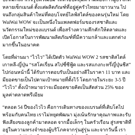
หลายเซ็กเมนต์ ตั้งแต่ผลิตภัณฑ์ที่อยู่คู่ครัวไทยมายาวนาน ไป
จนถึงกลุ่มสินค้าใหม่ที่ตอบโจทย์ไลฟ์สไตล์ของคนรุ่นใหม่ โดย
WaiWai WOW จะเป็นหนึ่งในแพลตฟอร์มของรสชาติและ
นวัตกรรมใหม่ของแบรนด์ เพื่อสร้างความคึกคักให้ตลาดและ
เปิดโอกาสในการพัฒนาผลิตภัณฑ์ที่มีความกล้าและแตกต่าง
มากขึ้นในอนาคต
โดยที่ผ่านมา “ไวไว” ได้เปิดตัว WaiWai WOW 2 รสชาติสไตล์
เกาหลี-ญี่ปุ่น “รสโคเรี่ยน สไปซี่ซีฟู้ด และรสแกงกะหรี่ญี่ปุ่นชีส”
ไปก่อนหน้านี้ ได้รับการตอบรับเป็นอย่างดีในราคา 11 บาท และ
มียอดขายเป็นไปตามเป้าหมายที่ตั้งไว้ โดยภายในระยะ 3-5 ปี
“ไวไว” ตั้งเป้าหมายว่าจะมียอดขายคิดเป็นสัดส่วน 25% ของ
มูลค่าตลาดพรีเมียม
“ตลอด 54 ปีของไวไว คือการเดินทางของแบรนด์ที่เติบโตไป
พร้อมกับคนไทย เราไม่หยุดพัฒนา มุ่งเน้นรักษาคุณภาพและรับ
ฟังเสียงของลูกค้ามาตลอด จากมื้อเล็กๆ ในครัวเรือน สู่รสชาติที่
อยู่ในความทรงจำของผู้บริโภคจากรุ่นสู่รุ่น และจากวันนี้ เรา