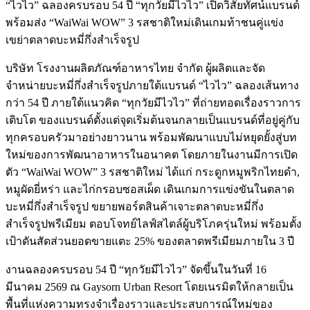
“ไวไว” ฉลองครบรอบ 54 ปี “ทุกวัยมีไวไว” เปิดวิสัยทัศน์แบรนด์
พร้อมส่ง “WaiWai WOW” 3 รสชาติใหม่เดินเกมท้าชนคู่แข่ง
เขย่าตลาดบะหมี่กึ่งสำเร็จรูป
บริษัท โรงงานผลิตภัณฑ์อาหารไทย จำกัด ผู้ผลิตและจัด
จำหน่ายบะหมี่กึ่งสำเร็จรูปภายใต้แบรนด์ “ไวไว” ฉลองเส้นทาง
กว่า 54 ปี ภายใต้แนวคิด “ทุกวัยมีไวไว” ที่ถ่ายทอดเรื่องราวการ
เติบโต ของแบรนด์ตั้งแต่จุดเริ่มต้นจนกลายเป็นแบรนด์ที่อยู่คู่กับ
ทุกครอบครัวมาอย่างยาวนาน พร้อมพัฒนาแบบไม่หยุดยั้งสู่บท
ใหม่ของการพัฒนาอาหารในอนาคต โดยภายในงานมีการเปิด
ตัว “WaiWai WOW” 3 รสชาติใหม่ ได้แก่ กระดูกหมูพริกไทยดำ,
หมูผัดยี่หร่า และไก่กรอบซอสเผ็ด เดินเกมการแข่งขันในตลาด
บะหมี่กึ่งสำเร็จรูป ขยายพอร์ตสินค้าเจาะตลาดบะหมี่กึ่ง
สำเร็จรูปพรีเมียม ตอบโจทย์ไลฟ์สไตล์ผู้บริโภครุ่นใหม่ พร้อมตั้ง
เป้าดันสัดส่วนยอดขายแตะ 25% ของตลาดพรีเมียมภายใน 3 ปี
งานฉลองครบรอบ 54 ปี “ทุกวัยมีไวไว” จัดขึ้นในวันที่ 16
มีนาคม 2569 ณ Gaysorn Urban Resort โดยเนรมิตให้กลายเป็น
พื้นที่แห่งความทรงจำเรื่องราวและประสบการณ์ใหม่ของ