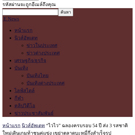
รหัสผ่านจะถูกอีเมล์ถึงคุณ
E News
หน้าแรก
นิวส์อัพเดท
ข่าวในประเทศ
ข่าวต่างประเทศ
เศรษฐกิจ/ธุรกิจ
บันเทิง
บันเทิงไทย
บันเทิงต่างประเทศ
ไลฟ์สไตล์
กีฬา
คลิปวิดีโอ
ข่าวประชาสัมพันธ์
หน้าแรก
นิวส์อัพเดท
“ไวไว” ฉลองครบรอบ 54 ปี ส่ง 3 รสชาติ
ใหม่เดินเกมท้าชนคู่แข่ง เขย่าตลาดบะหมี่กึ่งสำเร็จรูป