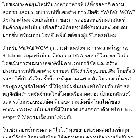
โดยเฉพาะคนรุ่นใหม่ที่มองหาอาหารที่ให้ทั้งรสชาติ ความ
สะดวก และประสบการณ์ที่แตกต่าง การเปิดตัว “WaiWai WOW”
3 รสชาติใหม่ จึงเป็นอีกก้าวของการต่อยอดพอร์ตผลิตภัณฑ์
สินค้ากลุ่มพรีเมียม เพื่อสร้างมิติรสชาติที่ชัดเจนและโดดเด่น
มากขึ้น พร้อมตอบโจทย์ไลฟ์สไตล์ของผู้บริโภคยุคใหม่
สำหรับ WaiWai WOW ถูกวางตำแหน่งทางการตลาดในฐานะ
Sub-brand กลุ่มพรีเมียม ที่สะท้อน DNA รสชาติใหม่ของไวไว
โดยเน้นการพัฒนารสชาติที่มีคาแรกเตอร์ชัด และสร้าง
ประสบการณ์ที่แตกต่าง จากบะหมี่กึ่งสำเร็จรูปแบบเดิม โดยทั้ง 3
รสชาติที่เปิดตัวในครั้งนี้ต่างมีจุดเด่นเฉพาะตัว ไม่ว่าจะเป็น รส
กระดูกหมูพริกไทยดำ ที่ให้ซุปเข้มข้นหอมพริกไทยดำแท้ๆ รส
หมูผัดยี่หร่า รสจัดจ้านสไตล์ไทยเครื่องเทศหอมเป็นเอกลักษณ์
และ รสไก่กรอบซอสเผ็ด ที่มอบความเผ็ดซี๊ดในสไตล์ของ
WaiWai WOW แม้เป็นรสที่มีในตลาดแต่แตกต่างด้วยพริก Ghost
Pepper ที่ให้ความเผ็ดแบบไล่ระดับ
ในเชิงกลยุทธ์การตลาด “ไวไว” มุ่งขยายพอร์ตผลิตภัณฑ์กลุ่ม
บะหมี่กึ่งสำเร็จรูปพรีเมี่ยม ให้ครอบคลุมความต้องการผู้บริโภค