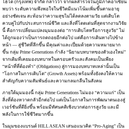
โฮโด (กรุงเทพ) จำกัด กล่าวว่า จากผลสำรวจในภูมิภาคอาเซียน
พบว่า ระดับความพึงพอใจในชีวิตมีแนวโน้มเพิ่มขึ้นตามอายุ
อย่างชัดเจน สะท้อนว่าความสุขไม่ได้ลดลงตามวัย แต่เติบโต
ควบคู่ไปกับประสบการณ์ชีวิต และสิ่งที่โดดเด่นที่สุดจากงานวิจัย
นี้ คือการเปลี่ยนแปลงมุมมองต่อ “การเติบโตหรือการสูงวัย” ไม่
ได้ถูกมองว่าเป็นการถดถอยอีกต่อไป แต่คือการเดินทางไปข้าง
หน้า — สู่ชีวิตที่ลึกขึ้น มีคุณค่าและเปี่ยมด้วยความหมายมาก
ขึ้น กลุ่ม Prime Generations กำลัง “นิยามบทบาทของตัวเองใหม่”
จากเดิมที่เคยมองบทบาทในครอบครัวและสังคมเป็นเพียง
“หน้าที่ที่ต้องทำ” (Obligations) สู่การมองบทบาทเหล่านั้นเป็น
“โอกาสในการเติบโต” (Growth Assets) พร้อมทั้งยังคงให้ความ
สำคัญกับความสัมพันธ์และความกลมกลืนในสังคม
ภายใต้มุมมองนี้ กลุ่ม Prime Generations ไม่มอง “ความแก่” เป็น
สิ่งที่ต้องหวาดกลัวอีกต่อไป แต่เป็นโอกาสในการพัฒนาตนเองสู่
เวอร์ชันที่ดียิ่งขึ้น พร้อมมีทัศนคติเชิงบวกต่อการสูงวัย และมี
พลังในการใช้ชีวิตมากขึ้น
ในมุมของแบรนด์ HILL ASEAN เสนอแนวคิด “Pro-Aging” เป็น