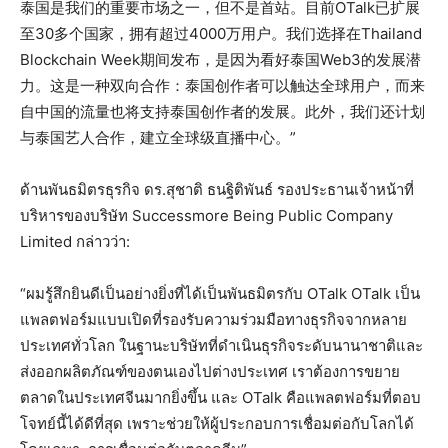
泰国是我们的重要市场之一，但不是首站。目前OTalk已扩展
至30多个国家，拥有超过4000万用户。我们选择在Thailand
Blockchain Week期间发布，是因为看好泰国Web3的发展潜
力。这是一种双向合作：泰国创作者可以触达全球用户，而来
自中国的流量也将支持泰国创作者的发展。此外，我们还计划
与泰国艺人合作，建立全球级直播中心。”
ด้านพันธมิตรธุรกิจ ดร.สุชาติ ธนฐิติพันธ์ รองประธานเจ้าหน้าที่
บริหารของบริษัท Successmore Being Public Company
Limited กล่าวว่า:
“ผมรู้สึกยินดีเป็นอย่างยิ่งที่ได้เป็นพันธมิตรกับ OTalk OTalk เป็น
แพลตฟอร์มแบบเปิดที่รองรับความร่วมมือทางธุรกิจจากหลาย
ประเทศทั่วโลก ในฐานะบริษัทที่ดำเนินธุรกิจระดับนานาชาติและ
ส่งออกผลิตภัณฑ์ของตนเองไปต่างประเทศ เราต้องการขยาย
ตลาดในประเทศจีนมากยิ่งขึ้น และ OTalk คือแพลตฟอร์มที่ตอบ
โจทย์นี้ได้ดีที่สุด เพราะช่วยให้ผู้ประกอบการเชื่อมต่อกับโลกได้