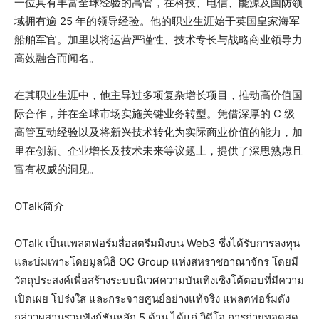
一位具有丰富全球经验的高管，在科技、电信、能源及国防领
域拥有逾 25 年的领导经验。他的职业生涯始于英国皇家海军
船舶军官。加里以将运营严谨性、技术专长与战略商业领导力
高效融合而闻名。
在其职业生涯中，他主导过多项复杂增长项目，推动高价值国
际合作，并在全球市场实施关键业务转型。凭借深厚的 C 级
高管互动经验以及将新兴技术转化为实际商业价值的能力，加
里在创新、企业增长及技术未来等议题上，提供了深思熟虑且
富有权威的洞见。
OTalk简介
OTalk เป็นแพลตฟอร์มสื่อสตรีมมิงบน Web3 ซึ่งได้รับการลงทุน
และบ่มเพาะโดยมูลนิธิ OC Group แห่งสหราชอาณาจักร โดยมี
วัตถุประสงค์เพื่อสร้างระบบนิเวศความบันเทิงเชิงโต้ตอบที่มีความ
เปิดเผย โปร่งใส และกระจายศูนย์อย่างแท้จริง แพลตฟอร์มดัง
กล่าวผสานรวมฟังก์ชันหลัก 5 ด้าน ได้แก่ วิดีโอ การถ่ายทอดสด