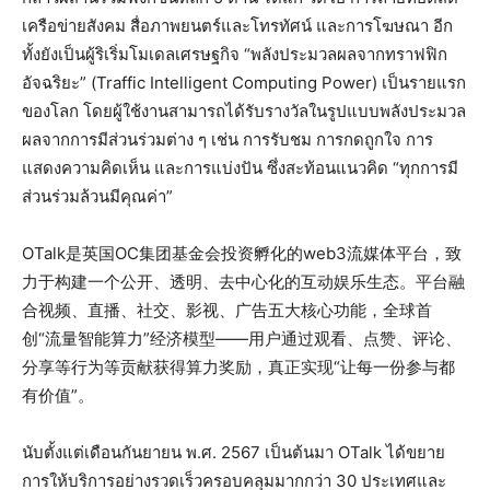
เครือข่ายสังคม สื่อภาพยนตร์และโทรทัศน์ และการโฆษณา อีก
ทั้งยังเป็นผู้ริเริ่มโมเดลเศรษฐกิจ “พลังประมวลผลจากทราฟฟิก
อัจฉริยะ” (Traffic Intelligent Computing Power) เป็นรายแรก
ของโลก โดยผู้ใช้งานสามารถได้รับรางวัลในรูปแบบพลังประมวล
ผลจากการมีส่วนร่วมต่าง ๆ เช่น การรับชม การกดถูกใจ การ
แสดงความคิดเห็น และการแบ่งปัน ซึ่งสะท้อนแนวคิด “ทุกการมี
ส่วนร่วมล้วนมีคุณค่า”
OTalk是英国OC集团基金会投资孵化的web3流媒体平台，致
力于构建一个公开、透明、去中心化的互动娱乐生态。平台融
合视频、直播、社交、影视、广告五大核心功能，全球首
创“流量智能算力”经济模型——用户通过观看、点赞、评论、
分享等行为等贡献获得算力奖励，真正实现“让每一份参与都
有价值”。
นับตั้งแต่เดือนกันยายน พ.ศ. 2567 เป็นต้นมา OTalk ได้ขยาย
การให้บริการอย่างรวดเร็วครอบคลุมมากกว่า 30 ประเทศและ