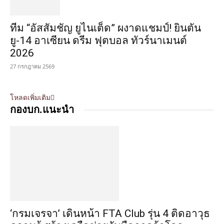
ทีม “อัสสัมชัญ ยูไนเต็ด” ผงาดแชมป์! ยินตัน
ยู-14 อาเซียน ดรีม ฟุตบอล ทัวร์นาเมนต์
2026
27 กรกฎาคม 2569
โหลดเพิ่มเติม
กองบก.แนะนำ
‘กรมเจรจา’ เดินหน้า FTA Club รุ่น 4 ติดอาวุธ