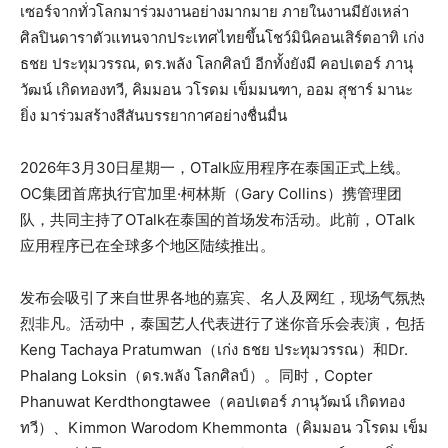
เซอร์จากทั่วโลกมาร่วมงานอย่างมากมาย ภายในงานมียังเหล่า
ศิลปินดาราตัวแทนจากประเทศไทยขึ้นโชว์มินิคอนเสิร์ตอาทิ เก่ง
ธชย ประทุมวรรณ, ดร.พลัง โลกศิลป์ อีกทั้งยังมี คอปเตอร์ ภานุ
วัฒน์ เกิดทองทวี, คิมมอน วโรดม เข็มมนฑา, ออม สุชาร์ มานะ
ยิ่ง มาร่วมสร้างสีสันบรรยากาศอย่างชื่นมื่น
2026年3月30日星期一，OTalk应用程序在泰国正式上线。
OC集团首席执行官加里·柯林斯（Gary Collins）携管理团
队，共同主持了OTalk在泰国的首场发布活动。此前，OTalk
应用程序已在全球多个地区陆续推出。
发布会吸引了来自世界各地的嘉宾、名人及网红，现场气氛热
烈非凡。活动中，泰国艺人代表进行了迷你音乐会表演，包括
Keng Tachaya Pratumwan（เก่ง ธชย ประทุมวรรณ）和Dr.
Phalang Loksin（ดร.พลัง โลกศิลป์）。同时，Copter
Phanuwat Kerdthongtawee（คอปเตอร์ ภานุวัฒน์ เกิดทอง
ทวี）、Kimmon Warodom Khemmonta（คิมมอน วโรดม เข็ม