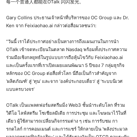
每一个普通人都能在OTalk 闪闪发光。
Gary Collins ประธานเจ้าหน้าที่บริหารของ OC Group และ Dr.
Ken จาก Feixiaohao.ai กล่าวต่อสื่อมวลชนว่า:
“วันนี้ เราได้ประกาศอย่างเป็นทางการถึงแผนงานในการนำ
OTalk เข้าจดทะเบียนในตลาด Nasdaq พร้อมทั้งประกาศความ
ร่วมมือเชิงกลยุทธ์ในรูปแบบการถือหุ้นไขว้กับ Feixiaohao.ai
และเป็นครั้งแรกที่เราเปิดเผยแผนพัฒนา 5 ปีของ 7 กลุ่มธุรกิจ
หลักของ OC Group ต่อสื่อทั่วโลก นี่ถือเป็นก้าวสำคัญจาก
‘ผลิตภัณฑ์’ สู่ ‘ทุน’ และจาก ‘องค์ประกอบเดี่ยว’ สู่ ‘ระบบนิเวศ
แบบครบวงจร’
OTalk เป็นแพลตฟอร์มสตรีมมิ่ง Web3 ชั้นนำระดับโลก ที่รวม
วิดีโอ ไลฟ์สตรีม โซเชียลมีเดีย การประชุม และโฆษณาไว้ในที่
เดียว ผู้ใช้สามารถเปลี่ยนกิจกรรมต่าง ๆ เช่น การรับชม กา
รกดไลก์ การคอมเมนต์ และการแชร์ ให้กลายเป็น ‘พลังประมวล
ผลจากทราฟฟิกอัจฉริยะ’ และได้รับรางวัลเป็น OTCP ตามระดับ