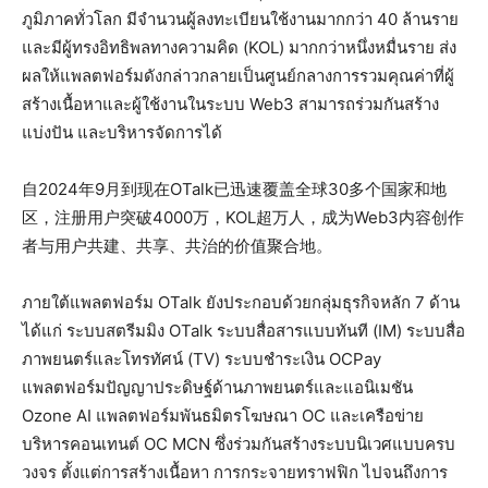
ภูมิภาคทั่วโลก มีจำนวนผู้ลงทะเบียนใช้งานมากกว่า 40 ล้านราย
และมีผู้ทรงอิทธิพลทางความคิด (KOL) มากกว่าหนึ่งหมื่นราย ส่ง
ผลให้แพลตฟอร์มดังกล่าวกลายเป็นศูนย์กลางการรวมคุณค่าที่ผู้
สร้างเนื้อหาและผู้ใช้งานในระบบ Web3 สามารถร่วมกันสร้าง
แบ่งปัน และบริหารจัดการได้
自2024年9月到现在OTalk已迅速覆盖全球30多个国家和地
区，注册用户突破4000万，KOL超万人，成为Web3内容创作
者与用户共建、共享、共治的价值聚合地。
ภายใต้แพลตฟอร์ม OTalk ยังประกอบด้วยกลุ่มธุรกิจหลัก 7 ด้าน
ได้แก่ ระบบสตรีมมิง OTalk ระบบสื่อสารแบบทันที (IM) ระบบสื่อ
ภาพยนตร์และโทรทัศน์ (TV) ระบบชำระเงิน OCPay
แพลตฟอร์มปัญญาประดิษฐ์ด้านภาพยนตร์และแอนิเมชัน
Ozone AI แพลตฟอร์มพันธมิตรโฆษณา OC และเครือข่าย
บริหารคอนเทนต์ OC MCN ซึ่งร่วมกันสร้างระบบนิเวศแบบครบ
วงจร ตั้งแต่การสร้างเนื้อหา การกระจายทราฟฟิก ไปจนถึงการ