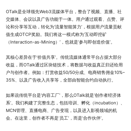
OTalk是全球领先Web3流媒体平台，整合了视频、直播、社
交媒体、会议以及广告功能于一体。用户通过观看、点赞、评
论和分享等互动，转化为‘流量智能算力’，根据用户流量贡献
值生成OTCP奖励。我们将这一模式称为‘互动即挖矿
（Interaction-as-Mining）’，也就是‘参与即创造价值’。
其核心差异在于‘价值共享’。传统流媒体通常平台占据大部分
收益，而OTalk通过区块链技术，将数据与收益真正归还给用
户与创作者。例如：打赏收益50/50分成、电商销售佣金10%–
35%、以及广告收入共享等，全部由智能合约自动执行。
如果说传统平台是‘内容工厂’，那么OTalk就是‘创作者经济体
系’。我们构建了完整生态，包括培训、孵化（incubation）、
MCN管理、直播电商、广告变现，以及进入影视领域的机
会。在这里，创作者不再是‘员工’，而是‘合作伙伴’。