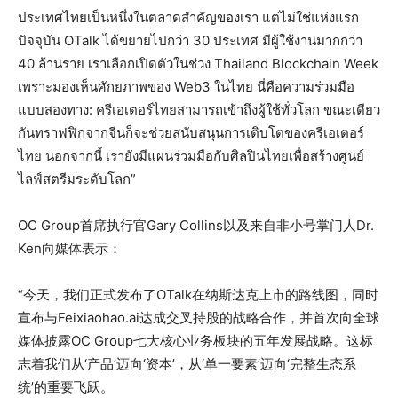
ประเทศไทยเป็นหนึ่งในตลาดสำคัญของเรา แต่ไม่ใช่แห่งแรก
ปัจจุบัน OTalk ได้ขยายไปกว่า 30 ประเทศ มีผู้ใช้งานมากกว่า
40 ล้านราย เราเลือกเปิดตัวในช่วง Thailand Blockchain Week
เพราะมองเห็นศักยภาพของ Web3 ในไทย นี่คือความร่วมมือ
แบบสองทาง: ครีเอเตอร์ไทยสามารถเข้าถึงผู้ใช้ทั่วโลก ขณะเดียว
กันทราฟฟิกจากจีนก็จะช่วยสนับสนุนการเติบโตของครีเอเตอร์
ไทย นอกจากนี้ เรายังมีแผนร่วมมือกับศิลปินไทยเพื่อสร้างศูนย์
ไลฟ์สตรีมระดับโลก”
OC Group首席执行官Gary Collins以及来自非小号掌门人Dr.
Ken向媒体表示：
“今天，我们正式发布了OTalk在纳斯达克上市的路线图，同时
宣布与Feixiaohao.ai达成交叉持股的战略合作，并首次向全球
媒体披露OC Group七大核心业务板块的五年发展战略。这标
志着我们从‘产品’迈向‘资本’，从‘单一要素’迈向‘完整生态系
统’的重要飞跃。