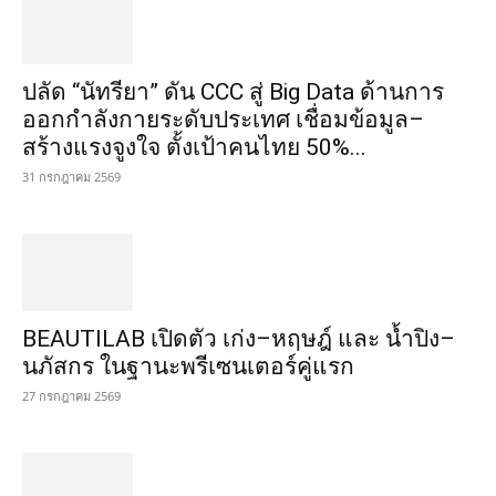
ปลัด “นัทรียา” ดัน CCC สู่ Big Data ด้านการ
ออกกำลังกายระดับประเทศ เชื่อมข้อมูล–
สร้างแรงจูงใจ ตั้งเป้าคนไทย 50%...
31 กรกฎาคม 2569
BEAUTILAB เปิดตัว เก่ง–หฤษฎ์ และ น้ำปิง–
นภัสกร ในฐานะพรีเซนเตอร์คู่แรก
27 กรกฎาคม 2569