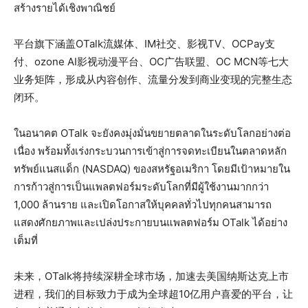
สร้างรายได้เชิงพาณิชย์
平台旗下涵盖OTalk流媒体、IM社交、影视TV、OCPay支
付、ozone AI影视动漫平台、OC广告联盟、OC MCN等七大
业务矩阵，形成从内容创作、流量分发到商业变现的完整生态
闭环。
ในอนาคต OTalk จะยังคงมุ่งมั่นขยายตลาดในระดับโลกอย่างต่อ
เนื่อง พร้อมทั้งเร่งกระบวนการเข้าสู่การจดทะเบียนในตลาดหลัก
ทรัพย์แนสแด็ก (NASDAQ) ของสหรัฐอเมริกา โดยมีเป้าหมายใน
การก้าวสู่การเป็นแพลตฟอร์มระดับโลกที่มีผู้ใช้งานมากกว่า
1,000 ล้านราย และเปิดโอกาสให้บุคคลทั่วไปทุกคนสามารถ
แสดงศักยภาพและเปล่งประกายบนแพลตฟอร์ม OTalk ได้อย่าง
เต็มที่
未来，OTalk将持续深耕全球市场，加速去美国纳斯达克上市
进程，我们的目标致力于成为全球超10亿用户喜爱的平台，让