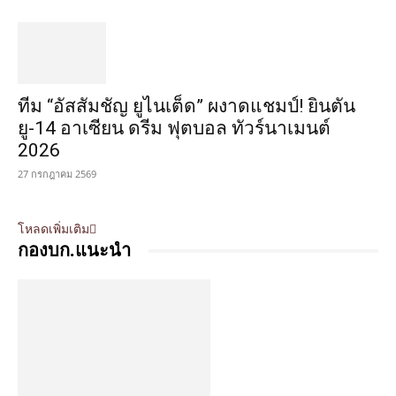
ทีม “อัสสัมชัญ ยูไนเต็ด” ผงาดแชมป์! ยินตัน
ยู-14 อาเซียน ดรีม ฟุตบอล ทัวร์นาเมนต์
2026
27 กรกฎาคม 2569
โหลดเพิ่มเติม
กองบก.แนะนำ