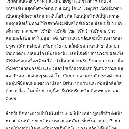
ใช้วัตถุดิบเพื่อสุขภาพ และได้มาตรฐานโภชนาการ โดยได้
รังสรรค์เมนูสุดพิเศษ ทั้งหมด 4 เมนู ได้แก่ ไข่ตุ๋นซุปเห็ดเข็มทอง
เป็นเมนูที่มีความโดดเด่นที่เนื้อไข่ตุ๋นเนียนนุ่มสไตล์ญี่ปุ่น ทานคู่
กับซุปเห็ดเข็มทอง ให้รสชาติเข้มข้นสไตล์เสฉวน มีรสเปรี้ยว เผ็ด
เค็ม หวาน ครบรส โจ๊กข้าวโอ๊ตผักโขม โจ๊กข้าวโอ๊ตผสมข้าว
หอมมะลิ เพิ่มผักโขมนุ่มๆ เคี้ยวง่าย และมีกลิ่นหอมน้ำมันงาอ่อนๆ
ปรุงรสให้ทานง่ายสำหรับทุกวัย สปาเก็ตตีผัดกานาฉ่าย เส้นสปา
เก็ตตีผัดกับเบคอนไก่ เพิ่มรสชาติแปลกใหม่ด้วยกานาฉ่ายผัดแห้ง
เสิร์ฟพร้อมเครื่องเคียง ได้แก่ เม็ดมะม่วง พริก ขิง และมะนาว เพื่อ
เพิ่มความกลมกล่อม และ วุ้นลำไยเก๊กฮวยนมสด วุ้นที่มีความหอม
และมีรสหวานอ่อนๆ ของลำไย เก๊กฮวย และพุทราจีน ราดด้วยนม
สดตุ๋นที่มีกลิ่นหอมของวานิลลา เสิร์ฟแบบเย็น และเพิ่มเนื้อสัมผัส
ด้วยสาลี่สด โดยทั้ง 4 เมนูนี้จะเริ่มให้บริการในเดือนพฤษภาคม
2569
สำหรับทิศทางการเติบโตในช่วง 3–5 ปีข้างหน้า ฟู้ดเฮ้าส์ฯ ตั้งเป้า
หมายเดินหน้าขยายจำนวนหน่วยงานใหม่เพิ่มขึ้นมากกว่า 2 เท่า
จากปีปัจจุบัน โดยมุ่งเน้นการเติบโตใน 2 กลุ่มหลัก ได้แก่ โรง