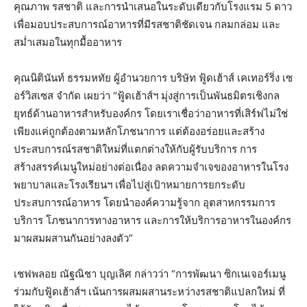
คุณภาพ รสชาติ และการนำเสนอในระดับเดียวกับโรงแรม 5 ดาว
เพื่อมอบประสบการณ์อาหารที่มีรสชาติชัดเจน กลมกล่อม และ
สม่ำเสมอในทุกมื้ออาหาร
คุณนิตินันท์ ธรรมหทัย ผู้อำนวยการ บริษัท ฟู้ดเฮ้าส์ เคเทอร์ริ่ง เซ
อร์วิสเซส จำกัด เผยว่า “ฟู้ดเฮ้าส์ฯ มุ่งสู่การเป็นพันธมิตรเชิงกล
ยุทธ์ด้านอาหารสำหรับองค์กร โดยเราเชื่อว่าอาหารที่เสิร์ฟไม่ใช่
เพียงแค่ถูกต้องตามหลักโภชนาการ แต่ต้องอร่อยและสร้าง
ประสบการณ์รสชาติใหม่ที่แตกต่างให้กับผู้รับบริการ การ
สร้างสรรค์เมนูใหม่อย่างต่อเนื่อง ลดความจำเจของอาหารในโรง
พยาบาลและโรงเรียนฯ เพื่อไปสู่เป้าหมายการยกระดับ
ประสบการณ์อาหาร โดยนำองค์ความรู้จาก อุตสาหกรรมการ
บริการ โภชนาการทางอาหาร และการให้บริการอาหารในองค์กร
มาผสมผสานกันอย่างลงตัว”
เชฟพลอย ณัฐณิชา บุญเลิศ กล่าวว่า “การพัฒนา ซิกเนเจอร์เมนู
ร่วมกับฟู้ดเฮ้าส์ฯ เน้นการผสมผสานระหว่างรสชาติแปลกใหม่ ที่