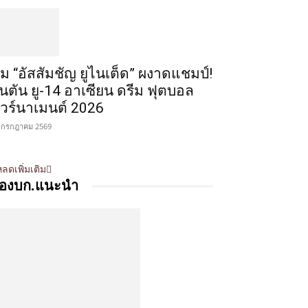
ีม “อัสสัมชัญ ยูไนเต็ด” ผงาดแชมป์!
ินตัน ยู-14 อาเซียน ดรีม ฟุตบอล
ัวร์นาเมนต์ 2026
 กรกฎาคม 2569
ลดเพิ่มเติม
องบก.แนะนำ