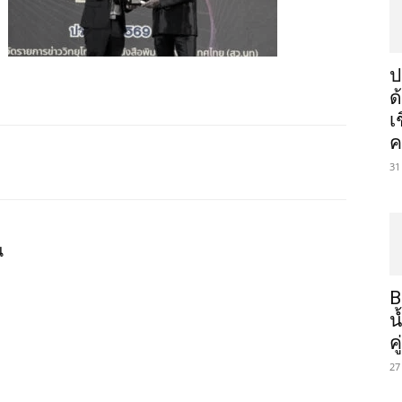
ป
ด
เ
ค
31
น
B
น
ค
27