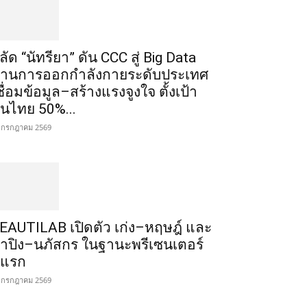
ลัด “นัทรียา” ดัน CCC สู่ Big Data
้านการออกกำลังกายระดับประเทศ
ชื่อมข้อมูล–สร้างแรงจูงใจ ตั้งเป้า
นไทย 50%...
 กรกฎาคม 2569
EAUTILAB เปิดตัว เก่ง–หฤษฎ์ และ
้ำปิง–นภัสกร ในฐานะพรีเซนเตอร์
ู่แรก
 กรกฎาคม 2569