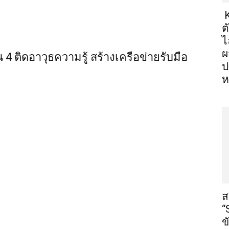
K
ต
ไ
ผ
น 4 ติดอาวุธความรู้ สร้างเครือข่ายรับมือ
ป
ห
ส
“
ข