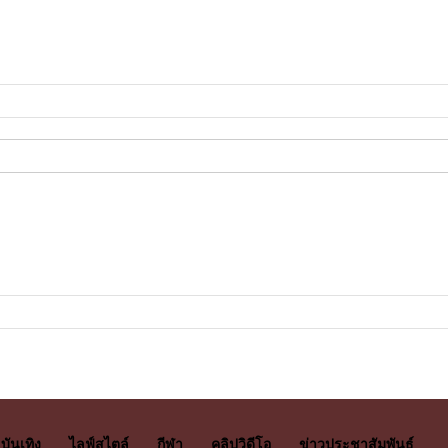
บันเทิง
ไลฟ์สไตล์
กีฬา
คลิปวิดีโอ
ข่าวประชาสัมพันธ์