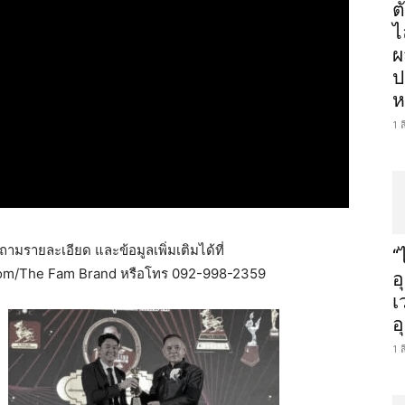
ต
ไ
ผ
ป
ห
1 
ถามรายละเอียด และข้อมูลเพิ่มเติมได้ที่
“
om/The Fam Brand หรือโทร 092-998-2359
อ
เ
อ
1 