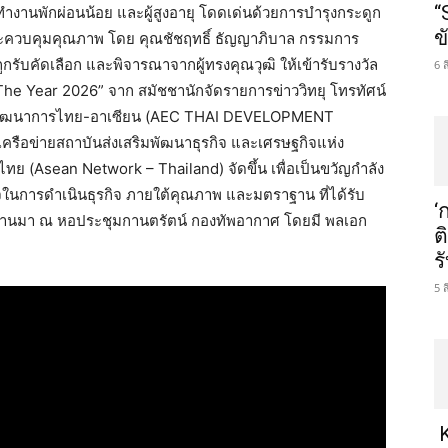
“
านพักผ่อนน้อย และผู้สูงอายุ โดดเด่นด้วยการบำรุงกระดูก
ข
และควบคุมคุณภาพ โดย คุณชัชฤทธิ์ ธัญญาภิบาล กรรมการ
ถูกรับคัดเลือก และพิจารณาจากผู้ทรงคุณวุฒิ ให้เข้ารับรางวัล
6 
he Year 2026” จาก สมัชชานักจัดรายการข่าววิทยุ โทรทัศน์
ชมรมพัฒนาการไทย-อาเซียน (AEC THAI DEVELOPMENT
รือข่ายสถาบันส่งเสริมพัฒนาธุรกิจ และเศรษฐกิจแห่ง
 (Asean Network – Thailand) จัดขึ้น เพื่อเป็นขวัญกำลัง
็จในการดำเนินธุรกิจ ภายใต้คุณภาพ และมตราฐาน ที่ได้รับ
‘
ที่ผ่านมา ณ หอประชุมกานตรัตน์ กองทัพอากาศ โดยมี พลเอก
ต
ร
5 
K