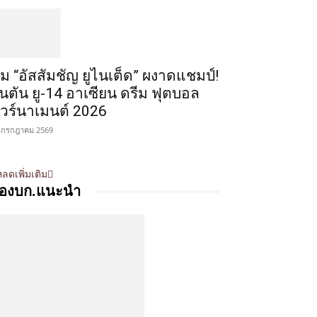
ีม “อัสสัมชัญ ยูไนเต็ด” ผงาดแชมป์!
ินตัน ยู-14 อาเซียน ดรีม ฟุตบอล
ัวร์นาเมนต์ 2026
 กรกฎาคม 2569
ลดเพิ่มเติม
องบก.แนะนำ