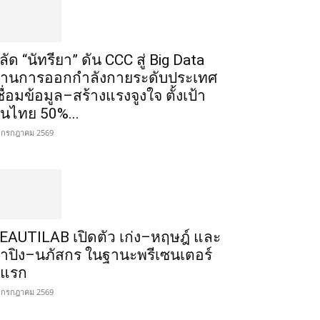
ลัด “นัทรียา” ดัน CCC สู่ Big Data
้านการออกกำลังกายระดับประเทศ
ชื่อมข้อมูล–สร้างแรงจูงใจ ตั้งเป้า
นไทย 50%...
 กรกฎาคม 2569
EAUTILAB เปิดตัว เก่ง–หฤษฎ์ และ
้ำปิง–นภัสกร ในฐานะพรีเซนเตอร์
ู่แรก
 กรกฎาคม 2569