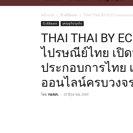
หน้าแรก
นิวส์อัพเดท
THAI THAI BY ECO Commerce แ
นิวส์อัพเดท
เศรษฐกิจ/ธุรกิจ
THAI THAI BY E
ไปรษณีย์ไทย เปิดท
ประกอบการไทย เ
ออนไลน์ครบวงจ
โดย
กองบก.
-
20 มิถุนายน 2569