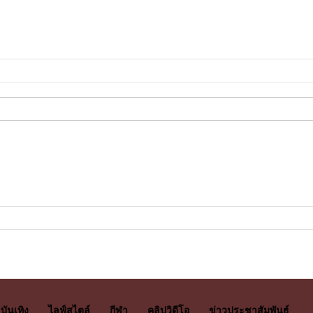
บันเทิง
ไลฟ์สไตล์
กีฬา
คลิปวิดีโอ
ข่าวประชาสัมพันธ์