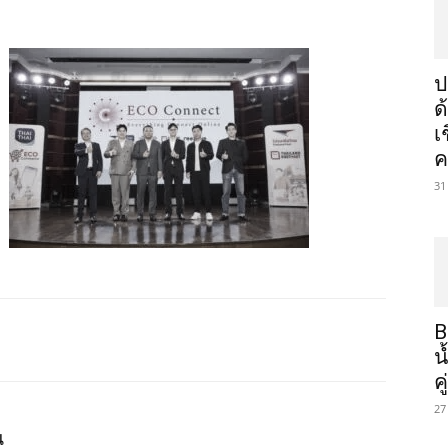
ป
ด
เ
ค
31
B
น
ค
27
น