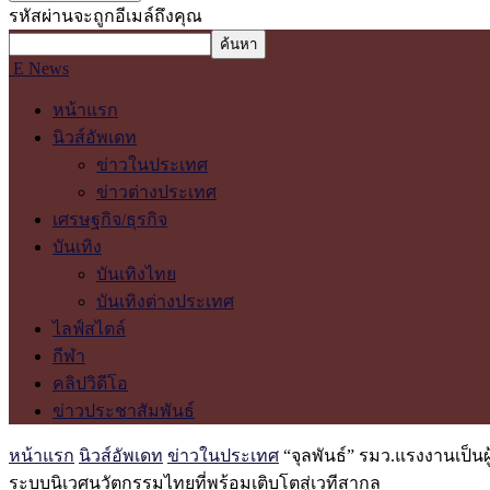
รหัสผ่านจะถูกอีเมล์ถึงคุณ
E News
หน้าแรก
นิวส์อัพเดท
ข่าวในประเทศ
ข่าวต่างประเทศ
เศรษฐกิจ/ธุรกิจ
บันเทิง
บันเทิงไทย
บันเทิงต่างประเทศ
ไลฟ์สไตล์
กีฬา
คลิปวิดีโอ
ข่าวประชาสัมพันธ์
หน้าแรก
นิวส์อัพเดท
ข่าวในประเทศ
“จุลพันธ์” รมว.แรงงานเป็น
ระบบนิเวศนวัตกรรมไทยที่พร้อมเติบโตสู่เวทีสากล