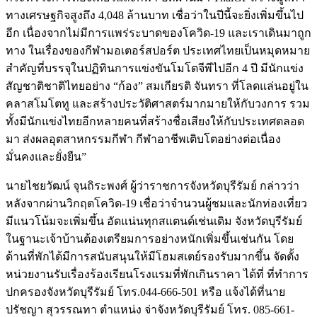
ทางเศรษฐกิจสูงถึง 4,048 ล้านบาท เชื่อว่าในปีนี้จะยิ่งเพิ่มขึ้นไป
อีก เนื่องจากไม่มีการแพร่ระบาดของโควิด-19 และเราเดินมาถูก
ทาง ในเรื่องของกีฬามอเตอร์สปอร์ต ประเทศไทยเป็นหมุดหมาย
สำคัญที่บรรจุในปฏิทินการแข่งขันโมโตจีพีไปอีก 4 ปี มีนักแข่ง
สัญชาติชาติไทยอย่าง “ก้อง” สมเกียรติ จันทรา ที่โลดแล่นอยู่ใน
คลาสโมโตทู และสร้างประวัติศาสตร์มากมายให้กับวงการ รวม
ทั้งมีนักแข่งไทยอีกหลายคนที่สร้างชื่อเสียงให้กับประเทศตลอด
มา ส่งผลอุตสาหกรรมกีฬา กีฬาอาชีพเติบโตอย่างต่อเนื่อง
มั่นคงและยั่งยืน”
นายไชยวัฒน์ จุนถิระพงศ์ ผู้ว่าราชการจังหวัดบุรีรัมย์ กล่าวว่า
หลังจากผ่านวิกฤตโควิด-19 เชื่อว่าจำนวนผู้ชมและนักท่องเที่ยว
มีแนวโน้มจะเพิ่มขึ้น อัดแน่นทุกสแตนด์เช่นเดิม จังหวัดบุรีรัมย์
ในฐานะเจ้าบ้านต้องเตรียมการอย่างหนักเพิ่มขึ้นเช่นกัน โดย
ด้านที่พักได้มีการสนับสนุนให้มีโฮมสเตย์รองรับมากขึ้น จัดตั้ง
หน่วยงานรับเรื่องร้องเรียนโรงแรมที่พักเกินราคา ได้ที่ ที่ทำการ
ปกครองจังหวัดบุรีรัมย์ โทร.044-666-501 หรือ แจ้งได้ที่นาย
ปรัชญา สุวรรณทา ตำแหน่ง จ่าจังหวัดบุรีรัมย์ โทร. 085-661-