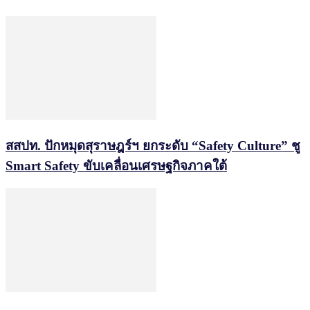
สสปท. ปักหมุดสุราษฎร์ฯ ยกระดับ “Safety Culture” ชู
Smart Safety ขับเคลื่อนเศรษฐกิจภาคใต้