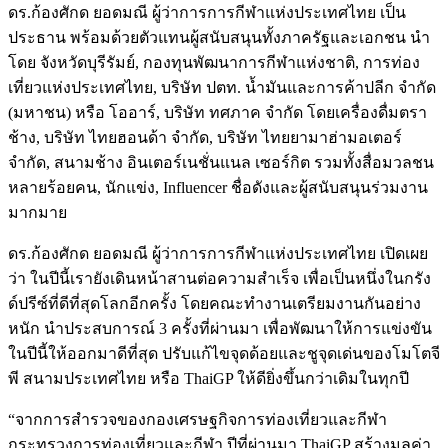
ดร.ก้องศักด ยอดมณี ผู้ว่าการการกีฬาแห่งประเทศไทย เป็น
ประธาน พร้อมด้วยตัวแทนผู้สนับสนุนทั้งภาครัฐและเอกชน นำ
โดย จังหวัดบุรีรัมย์, กองทุนพัฒนาการกีฬาแห่งชาติ, การท่อง
เที่ยวแห่งประเทศไทย, บริษัท ปตท. น้ำมันและการค้าปลีก จำกัด
(มหาชน) หรือ โออาร์, บริษัท ทศภาค จำกัด โดยเครื่องดื่มตรา
ช้าง, บริษัท ไทยฮอนด้า จำกัด, บริษัท ไทยยามาฮ่ามอเตอร์
จำกัด, สนามช้าง อินเตอร์เนชั่นแนล เซอร์กิต รวมทั้งสื่อมวลชน
หลายร้อยคน, นักแข่ง, Influencer ชื่อดังและผู้สนับสนุนร่วมงาน
มากมาย
ดร.ก้องศักด ยอดมณี ผู้ว่าการการกีฬาแห่งประเทศไทย เปิดเผย
ว่า ในปีนี้เรายังเดินหน้าสานต่อความสำเร็จ เพื่อเป็นหนึ่งในกรัง
ด์ปรีซ์ที่ดีที่สุดโลกอีกครั้ง โดยคณะทำงานเตรียมงานกันอย่าง
หนัก นำประสบการณ์ 3 ครั้งที่ผ่านมา เพื่อพัฒนาให้การแข่งขัน
ในปีนี้ให้ออกมาดีที่สุด ปรับแก้ไขจุดด้อยและชูจุดเด่นของโมโตจี
พี สนามประเทศไทย หรือ ThaiGP ให้ดียิ่งขึ้นกว่าเดิมในทุกปี
“จากการสำรวจของกองเศรษฐกิจการท่องเที่ยวและกีฬา
กระทรวงการท่องเที่ยวและกีฬา ปีที่ผ่านมา ThaiGP สร้างมูลค่า