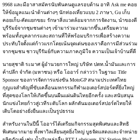
9968 และมีอาสาสมัครนับพันคนดูแลรอบด้าน อาทิ Ask me คอย
ให้ข้อมูลแนะนำด้านต่างๆ นักท่องเที่ยวแบบ 2 ภาษา, Gu เก็บ
คอยเก็บ-คัดแยกขยะ รักษาสิ่งแวดล้อมจากการจัดงาน, นำของดี
บุรีรัมย์จากชุมชนต่างๆ เข้ามาร่วมงานมากขึ้น,เตรียมความ
พร้อมทั้งบุคลากรและสถานที่ให้พร้อมบริการเพื่อสร้างความ
ประทับใจตั้งแต่ก้าวแรกโดยเน้นจุดเด่นของเราคือการมีส่วนร่วม
จากชุมชน ชาวบุรีรัมย์กับความภาคภูมิใจ ความเป็นเจ้าบ้านที่ดี
นายสุชาติ ระมาศ ผู้อำนวยการใหญ่ บริษัท ปตท.น้ำมันและการ
ค้าปลีก จำกัด (มหาชน) หรือ โออาร์ กล่าวว่า ในฐานะ Title
Sponsor ของการจัดการแข่งขัน MotoGP สนามประเทศไทย
กุญแจสำคัญที่ขับเคลื่อนมหกรรมกีฬามอเตอร์สปอร์ตที่ยิ่งใหญ่
ที่สุดของโลกให้เกิดขึ้นบนผืนแผ่นดินไทยอีกครั้ง และสนับสนุน
นักแข่งไทยก้าวสู่เวทีระดับโลก ผลักดันมอเตอร์สปอร์ตไทยให้
เติบโตอย่างยั่งยืนและเป็นรูปธรรม
สำหรับงานในปีนี้ โออาร์ได้เตรียมกิจกรรมสุดพิเศษและสิทธิ
พิเศษมากมาย ทั้งพาวิลเลียนสุดยิ่งใหญ่ บูธจัดแสดงและจำหน่าย
ผลิตภัณฑ์ เช่น น้ำมันหล่อลื่น PTT Lubricants, EV Station PluZ,