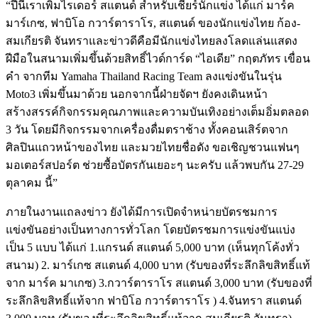
“ปีนี้เราเพิ่มไรเดอร์ สแตนด์ สำหรับเชียร์นักแข่ง ได้แก่ มาร์ค
มาร์เกซ, ฟาบิโอ กวาร์ตาราโร, สแตนด์ ของนักแข่งไทย ก้อง-
สมเกียรติ จันทราและข่าวดีคือมีนักแข่งไทยลงโลดแล่นแสดง
ฝีมือในสนามเพิ่มขึ้นด้วยสิทธิ์ไวด์การ์ด “ไอเดีย” กฤตภัทร เขื่อน
คํา จากทีม Yamaha Thailand Racing Team ลงแข่งขันในรุ่น
Moto3 เพิ่มขึ้นมาด้วย นอกจากนี้ฝ่ายจัดฯ ยังคงเดินหน้า
สร้างสรรค์กิจกรรมคุณภาพและความบันเทิงอย่างเต็มอิ่มตลอด
3 วัน โดยมีกิจกรรมจากเครื่องดื่มตราช้าง ทั้งคอนเสิร์ตจาก
ศิลปินแถวหน้าของไทย และมวยไทยชื่อดัง ขอเชิญชวนแฟนๆ
มอเตอร์สปอร์ต ช่วยซื้อบัตรกันเยอะๆ นะครับ แล้วพบกัน 27-29
ตุลาคม นี้”
ภายในงานแถลงข่าว ยังได้มีการเปิดจำหน่ายบัตรชมการ
แข่งขันอย่างเป็นทางการทั่วโลก โดยบัตรชมการแข่งขันแบ่ง
เป็น 5 แบบ ได้แก่ 1.แกรนด์ สแตนด์ 5,000 บาท (เห็นทุกโค้งทั่ว
สนาม) 2. มาร์เกซ สแตนด์ 4,000 บาท (รับของที่ระลึกลิขสิทธิ์แท้
จาก มาร์ค มาเกซ) 3.กวาร์ตาราโร สแตนด์ 3,000 บาท (รับของที่
ระลึกลิขสิทธิ์แท้จาก ฟาบิโอ กวาร์ตาราโร ) 4.จันทรา สแตนด์