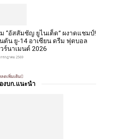
ีม “อัสสัมชัญ ยูไนเต็ด” ผงาดแชมป์!
ินตัน ยู-14 อาเซียน ดรีม ฟุตบอล
ัวร์นาเมนต์ 2026
 กรกฎาคม 2569
ลดเพิ่มเติม
องบก.แนะนำ