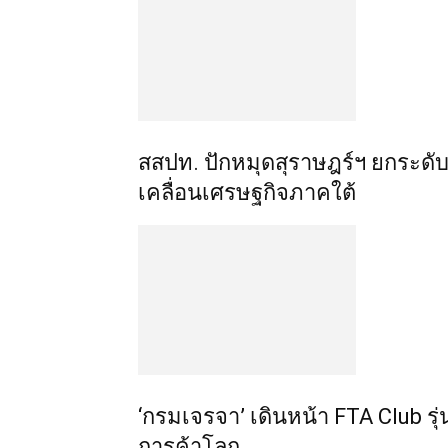
สสปท. ปักหมุดสุราษฎร์ฯ ยกระดับ 
เคลื่อนเศรษฐกิจภาคใต้
‘กรมเจรจา’ เดินหน้า FTA Club รุ่
การค้าโลก