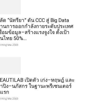
ลัด “นัทรียา” ดัน CCC สู่ Big Data
้านการออกกำลังกายระดับประเทศ
ชื่อมข้อมูล–สร้างแรงจูงใจ ตั้งเป้า
นไทย 50%...
 กรกฎาคม 2569
EAUTILAB เปิดตัว เก่ง–หฤษฎ์ และ
้ำปิง–นภัสกร ในฐานะพรีเซนเตอร์
ู่แรก
 กรกฎาคม 2569