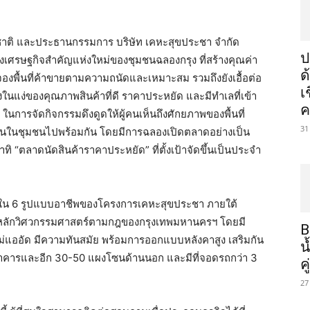
ห่งชาติ และประธานกรรมการ บริษัท เคหะสุขประชา จำกัด
ป
งเศรษฐกิจสำคัญแห่งใหม่ของชุมชนฉลองกรุง ที่สร้างคุณค่า
ด
บจองพื้นที่ค้าขายตามความถนัดและเหมาะสม รวมถึงยังเอื้อต่อ
เ
ทั้งในแง่ของคุณภาพสินค้าที่ดี ราคาประหยัด และมีทำเลที่เข้า
ค
. ในการจัดกิจกรรมดึงดูดให้ผู้คนเห็นถึงศักยภาพของพื้นที่
31
ห้คนในชุมชนไปพร้อมกัน โดยมีการฉลองเปิดตลาดอย่างเป็น
 “ตลาดนัดสินค้าราคาประหยัด” ที่ตั้งเป้าจัดขึ้นเป็นประจำ
1 ใน 6 รูปแบบอาชีพของโครงการเคหะสุขประชา ภายใต้
ตามหลักวิศวกรรมศาสตร์ตามกฎของกรุงเทพมหานครฯ โดยมี
B
 ไม่แออัด มีความทันสมัย พร้อมการออกแบบหลังคาสูง เสริมกัน
น
วอาคารและอีก 30-50 แผงโซนด้านนอก และมีที่จอดรถกว่า 3
ค
27