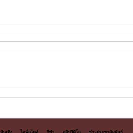
บันเทิง
ไลฟ์สไตล์
กีฬา
คลิปวิดีโอ
ข่าวประชาสัมพันธ์