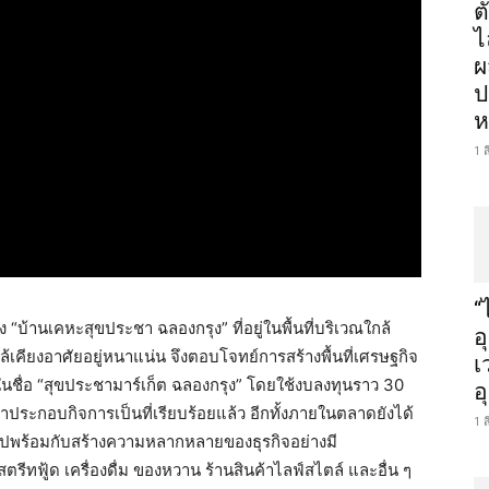
ต
ไ
ผ
ป
ห
1 
“
 “บ้านเคหะสุขประชา ฉลองกรุง” ที่อยู่ในพื้นที่บริเวณใกล้
อ
เคียงอาศัยอยู่หนาแน่น จึงตอบโจทย์การสร้างพื้นที่เศรษฐกิจ
เ
ในชื่อ “สุขประชามาร์เก็ต ฉลองกรุง” โดยใช้งบลงทุนราว 30
อ
าประกอบกิจการเป็นที่เรียบร้อยแล้ว อีกทั้งภายในตลาดยังได้
1 
ไปพร้อมกับสร้างความหลากหลายของธุรกิจอย่างมี
ีทฟู้ด เครื่องดื่ม ของหวาน ร้านสินค้าไลฟ์สไตล์ และอื่น ๆ