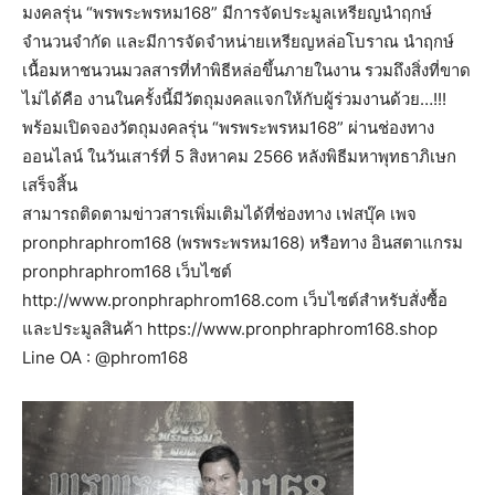
มงคลรุ่น “พรพระพรหม168” มีการจัดประมูลเหรียญนำฤกษ์
จำนวนจำกัด และมีการจัดจำหน่ายเหรียญหล่อโบราณ นำฤกษ์
เนื้อมหาชนวนมวลสารที่ทำพิธีหล่อขึ้นภายในงาน รวมถึงสิ่งที่ขาด
ไม่ได้คือ งานในครั้งนี้มีวัตถุมงคลแจกให้กับผู้ร่วมงานด้วย…!!!
พร้อมเปิดจองวัตถุมงคลรุ่น “พรพระพรหม168” ผ่านช่องทาง
ออนไลน์ ในวันเสาร์ที่ 5 สิงหาคม 2566 หลังพิธีมหาพุทธาภิเษก
เสร็จสิ้น
สามารถติดตามข่าวสารเพิ่มเติมได้ที่ช่องทาง เฟสบุ๊ค เพจ
pronphraphrom168 (พรพระพรหม168) หรือทาง อินสตาแกรม
pronphraphrom168 เว็บไซต์
http://www.pronphraphrom168.com เว็บไซต์สำหรับสั่งซื้อ
และประมูลสินค้า https://www.pronphraphrom168.shop
Line OA : @phrom168