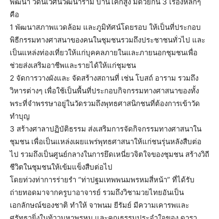
พัฒนา วัดนิเวศน์วัฒนาราม บ้านโคกสูง มีด้วยกัน 3 เรื่องหลักๆ
คือ
1 พัฒนาสภาพแวดล้อม และภูมิทัศน์โดยรอบ ให้เป็นที่ประกอบ
พิธีกรรมทางศาสนาของคนในชุมชนรวมถึงประชาชนทั่วไป และ
เป็นแหล่งท่องเที่ยวให้แก่บุคคลภายในและภายนอกชุมชนเพื่อ
ช่วยส่งเสริมอาชีพและรายได้ให้แก่ชุมชน
2 จัดการวางผังและ จัดสร้างสถานที่ เช่น โบสถ์ อาราม รวมถึง
วิหารต่างๆ เพื่อใช้เป็นพื้นที่ประกอบกิจกรรมทางศาสนาของทั้ง
พระที่จำพรรษาอยู่ในวัดรวมถึงพุทธศาสนิกชนที่ต้องการเข้าวัด
ทำบุญ
3 สร้างศาลาปฏิบัติธรรม ส่งเสริมการจัดกิจกรรมทางศาสนาใน
ชุมชน เพื่อเป็นแหล่งเผยแพร่พุทธศาสนาให้แก่ชนรุ่นหลังสืบต่อ
ไป รวมถึงเป็นศูนย์กลางในการยึดเหนี่ยวจิตใจของชุมชน สร้างวิถี
ชีวิตในชุมชนให้เข้มแข็งสืบต่อไป
โดยท่วงท่าการร่ายรำ “ท่าปฐมเทพพนมพรหมสี่หน้า” ที่ได้รับ
ถ่ายทอดมาจากครูบาอาจารย์ รวมถึงวิชามวยไทยอันเป็น
เอกลักษณ์ของชาติ ทำให้ จาพนม ยีรัมย์ มีความเคารพและ
ศรัทธายิ่งในท้าวมหาพรหม และคุณธรรมประจำใจของ ดารา