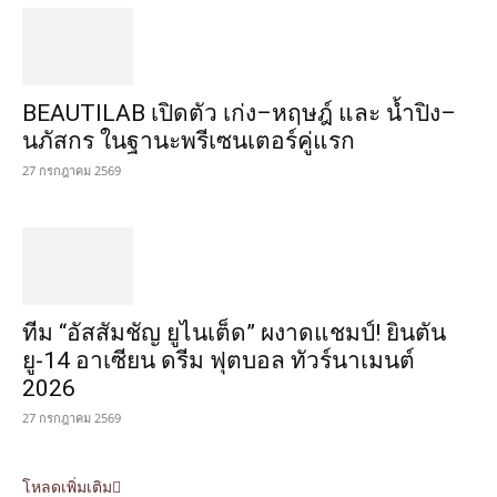
BEAUTILAB เปิดตัว เก่ง–หฤษฎ์ และ น้ำปิง–
นภัสกร ในฐานะพรีเซนเตอร์คู่แรก
27 กรกฎาคม 2569
ทีม “อัสสัมชัญ ยูไนเต็ด” ผงาดแชมป์! ยินตัน
ยู-14 อาเซียน ดรีม ฟุตบอล ทัวร์นาเมนต์
2026
27 กรกฎาคม 2569
โหลดเพิ่มเติม