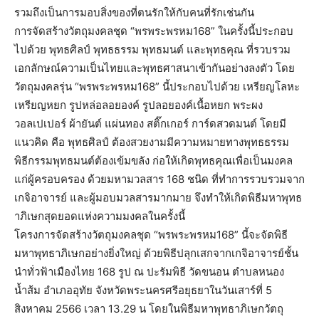
รวมถึงเป็นการมอบสิ่งของที่ตนรักให้กับคนที่รักเช่นกัน
การจัดสร้างวัตถุมงคลชุด “พรพระพรหม168” ในครั้งนี้ประกอบ
ไปด้วย พุทธศิลป์ พุทธธรรม พุทธมนต์ และพุทธคุณ ที่รวบรวม
เอกลักษณ์ความเป็นไทยและพุทธศาสนาเข้ากันอย่างลงตัว โดย
วัตถุมงคลรุ่น “พรพระพรหม168” นี้ประกอบไปด้วย เหรียญโลหะ
เหรียญหยก รูปหล่อลอยองค์ รูปลอยองค์เนื้อหยก พระผง
วอลเปเปอร์ ผ้ายันต์ แผ่นทอง สติ๊กเกอร์ การ์ดสวดมนต์ โดยมี
แนวคิด คือ พุทธศิลป์ ต้องสวยงามมีความหมายทางพุทธธรรม
พิธีกรรมพุทธมนต์ต้องเข้มขลัง ก่อให้เกิดพุทธคุณเพื่อเป็นมงคล
แก่ผู้ครอบครอง ด้วยมหามวลสาร 168 ชนิด ที่ทำการรวบรวมจาก
เกจิอาจารย์ และผู้มอบมวลสารมากมาย จึงทำให้เกิดพิธีมหาพุทธ
าภิเษกสุดยอดแห่งความมงคลในครั้งนี้
โครงการจัดสร้างวัตถุมงคลชุด “พรพระพรหม168” นี้จะจัดพิธี
มหาพุทธาภิเษกอย่างยิ่งใหญ่ ด้วยพิธีปลุกเสกจากเกจิอาจารย์ชั้น
นำทั่วฟ้าเมืองไทย 168 รูป ณ ปะรัมพิธี วัดขนอน ตำบลหนอง
น้ำส้ม อำเภออุทัย จังหวัดพระนครศรีอยุธยาในวันเสาร์ที่ 5
สิงหาคม 2566 เวลา 13.29 น โดยในพิธีมหาพุทธาภิเษกวัตถุ