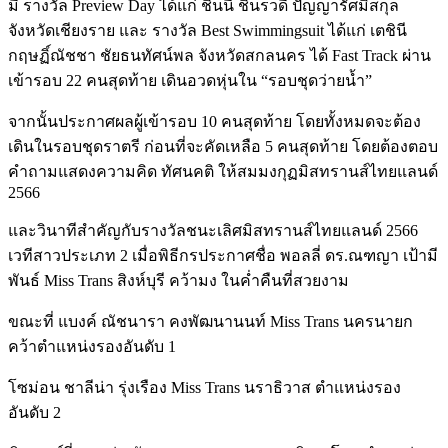
มี รางวัล Preview Day ได้แก่ ชินนี่ ชินรวดี ปัญญารัศมิ์สกุล
จังหวัดเชียงราย และ รางวัล Best Swimmingsuit ได้แก่ เตชินี
กฤษฏิ์ณัชชา ชัยธนทัศน์พล จังหวัดสกลนคร ได้ Fast Track ผ่าน
เข้ารอบ 22 คนสุดท้าย เดินอวดหุ่นใน “รอบชุดว่ายน้ำ”
จากนั้นประกาศผลผู้เข้ารอบ 10 คนสุดท้าย โดยทั้งหมดจะต้อง
เดินในรอบชุดราตรี ก่อนที่จะคัดเหลือ 5 คนสุดท้าย โดยต้องตอบ
คำถามแสดงความคิด ทัศนคติ ให้สมมงกุฏมิสทรานส์ไทยแลนด์
2566
และวินาทีสำคัญกับรางวัลชนะเลิศมิสทรานส์ไทยแลนด์ 2566
เวทีสาวประเภท 2 เมื่อพิธีกรประกาศชื่อ พอลลี่ ดร.ณฑญา เป้ามี
พันธ์ Miss Trans สิงห์บุรี คว้ามง ในค่ำคืนที่สวยงาม
ขณะที่ แบงค์ ณัชนารา คงพัฒนานนท์ Miss Trans นครนายก
คว้าตำแหน่งรองอันดับ 1
โซม่อน ชาลีน่า รุ่งเรือง Miss Trans นราธิวาส ตำแหน่งรอง
อันดับ 2