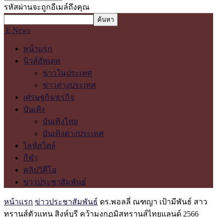
รหัสผ่านจะถูกอีเมล์ถึงคุณ
E News
หน้าแรก
นิวส์อัพเดท
ข่าวในประเทศ
ข่าวต่างประเทศ
เศรษฐกิจ/ธุรกิจ
บันเทิง
บันเทิงไทย
บันเทิงต่างประเทศ
ไลฟ์สไตล์
กีฬา
คลิปวิดีโอ
ข่าวประชาสัมพันธ์
หน้าแรก
ข่าวประชาสัมพันธ์
ดร.พอลลี่ ณฑญา เป้ามีพันธ์ สาว
ทรานส์ตัวแทน สิงห์บุรี คว้ามงกุฏมิสทรานส์ไทยแลนด์ 2566