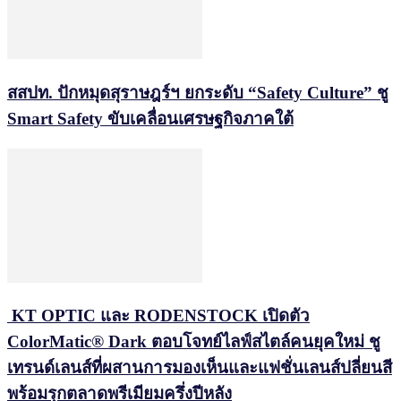
สสปท. ปักหมุดสุราษฎร์ฯ ยกระดับ “Safety Culture” ชู
Smart Safety ขับเคลื่อนเศรษฐกิจภาคใต้
KT OPTIC และ RODENSTOCK เปิดตัว
ColorMatic® Dark ตอบโจทย์ไลฟ์สไตล์คนยุคใหม่ ชู
เทรนด์เลนส์ที่ผสานการมองเห็นและแฟชั่นเลนส์ปลี่ยนสี
พร้อมรุกตลาดพรีเมียมครึ่งปีหลัง