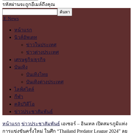
รหัสผ่านจะถูกอีเมล์ถึงคุณ
E News
หน้าแรก
นิวส์อัพเดท
ข่าวในประเทศ
ข่าวต่างประเทศ
เศรษฐกิจ/ธุรกิจ
บันเทิง
บันเทิงไทย
บันเทิงต่างประเทศ
ไลฟ์สไตล์
กีฬา
คลิปวิดีโอ
ข่าวประชาสัมพันธ์
หน้าแรก
ข่าวประชาสัมพันธ์
เอเซอร์ – อินเทล เปิดสมรภูมิแห่ง
การแข่งขันครั้งใหม่ ในศึก “Thailand Predator League 2024” ลุย