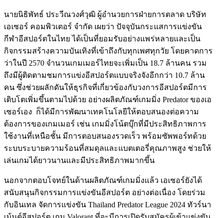
นายนิธิพัทธ์ ประวีณวงศ์วุฒิ ผู้อำนวยการฝ่ายการตลาด บริษัท
เอเซอร์ คอมพิวเตอร์ จำกัด เผยว่า ปัจจุบันกระแสการแข่งขัน
กีฬาอีสปอร์ตในไทย ได้เป็นที่ยอมรับอย่างแพร่หลายและเป็น
กิจกรรมสร้างความบันเทิงที่เข้าถึงกับทุกเพศทุกวัย โดยคาดการ
ว่าในปี 2570 จำนวนเกมเมอร์ไทยจะเพิ่มเป็น 18.7 ล้านคน รวม
ถึงมีผู้ติดตามชมการแข่งอีสปอร์ตแบบจริงจังอีกกว่า 10.7 ล้าน
คน ซึ่งช่วยผลักดันให้ธุรกิจที่เกี่ยวข้องกับวงการอีสปอร์ตมีการ
เติบโตเพิ่มขึ้นตามไปด้วย อย่างผลิตภัณฑ์เกมมิ่ง Predator ของเอ
เซอร์เอง ก็ได้มีการพัฒนาเทคโนโลยีให้ตอบสนองต่อความ
ต้องการของเกมเมอร์ เช่น เกมมิ่งโน้ตบุ๊กที่มีประสิทธิภาพการ
ใช้งานที่เหนือชั้น มีการตอบสนองรวดเร็ว พร้อมซัพพอร์ทด้วย
ระบบระบายความร้อนที่สมดุลและแบตเตอรี่คุณภาพสูง ช่วยให้
เล่นเกมได้ยาวนานและมีประสิทธิภาพมากขึ้น
นอกจากตอบโจทย์ในด้านผลิตภัณฑ์เกมมิ่งแล้ว เอเซอร์ยังได้
สนับสนุนกิจกรรมการแข่งขันอีสปอร์ต อย่างต่อเนื่อง โดยร่วม
กับอินเทล จัดการแข่งขัน Thailand Predator League 2024 ทัวร์นา
เม้นต์อีสปอร์ต เกม Valorant ที่จะมีการเปิดรับสมัครผู้เข้าแข่งขัน