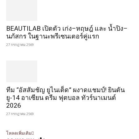
BEAUTILAB เปิดตัว เก่ง–หฤษฎ์ และ น้ำปิง–
นภัสกร ในฐานะพรีเซนเตอร์คู่แรก
27 กรกฎาคม 2569
ทีม “อัสสัมชัญ ยูไนเต็ด” ผงาดแชมป์! ยินตัน
ยู-14 อาเซียน ดรีม ฟุตบอล ทัวร์นาเมนต์
2026
27 กรกฎาคม 2569
โหลดเพิ่มเติม