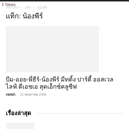
E News
หน้าแรก
แท็ก
น้องพีร์
แท็ก: น้องพีร์
บีม-ออย-พี่ธีร์-น้องพีร์ มีทติ้ง ปาร์ตี้ ออสเวล
ไลฟ์ ดีเอชเอ สุดเอ็กซ์คลูซีฟ
กองบก.
-
23 พฤษภาคม 2566
เรื่องล่าสุด