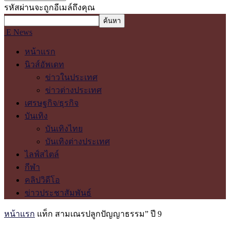
รหัสผ่านจะถูกอีเมล์ถึงคุณ
E News
หน้าแรก
นิวส์อัพเดท
ข่าวในประเทศ
ข่าวต่างประเทศ
เศรษฐกิจ/ธุรกิจ
บันเทิง
บันเทิงไทย
บันเทิงต่างประเทศ
ไลฟ์สไตล์
กีฬา
คลิปวิดีโอ
ข่าวประชาสัมพันธ์
หน้าแรก
แท็ก
สามเณรปลูกปัญญาธรรม” ปี 9