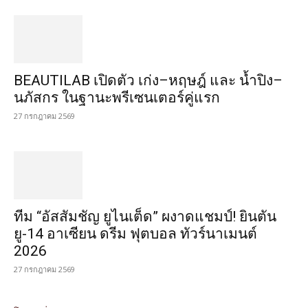
BEAUTILAB เปิดตัว เก่ง–หฤษฎ์ และ น้ำปิง–
นภัสกร ในฐานะพรีเซนเตอร์คู่แรก
27 กรกฎาคม 2569
ทีม “อัสสัมชัญ ยูไนเต็ด” ผงาดแชมป์! ยินตัน
ยู-14 อาเซียน ดรีม ฟุตบอล ทัวร์นาเมนต์
2026
27 กรกฎาคม 2569