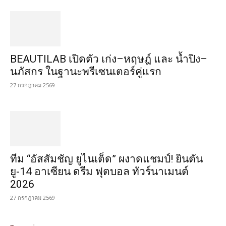
BEAUTILAB เปิดตัว เก่ง–หฤษฎ์ และ น้ำปิง–
นภัสกร ในฐานะพรีเซนเตอร์คู่แรก
27 กรกฎาคม 2569
ทีม “อัสสัมชัญ ยูไนเต็ด” ผงาดแชมป์! ยินตัน
ยู-14 อาเซียน ดรีม ฟุตบอล ทัวร์นาเมนต์
2026
27 กรกฎาคม 2569