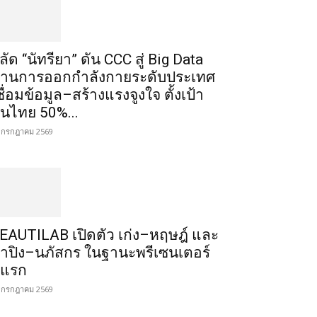
ลัด “นัทรียา” ดัน CCC สู่ Big Data
้านการออกกำลังกายระดับประเทศ
ชื่อมข้อมูล–สร้างแรงจูงใจ ตั้งเป้า
นไทย 50%...
 กรกฎาคม 2569
EAUTILAB เปิดตัว เก่ง–หฤษฎ์ และ
้ำปิง–นภัสกร ในฐานะพรีเซนเตอร์
ู่แรก
 กรกฎาคม 2569