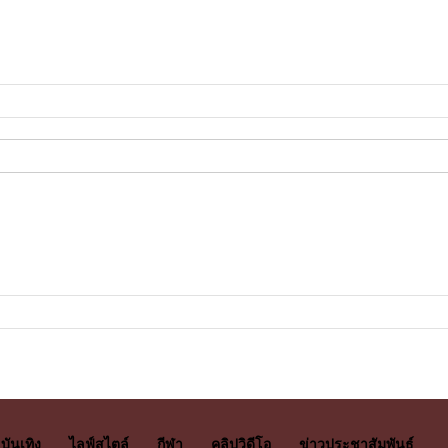
บันเทิง
ไลฟ์สไตล์
กีฬา
คลิปวิดีโอ
ข่าวประชาสัมพันธ์