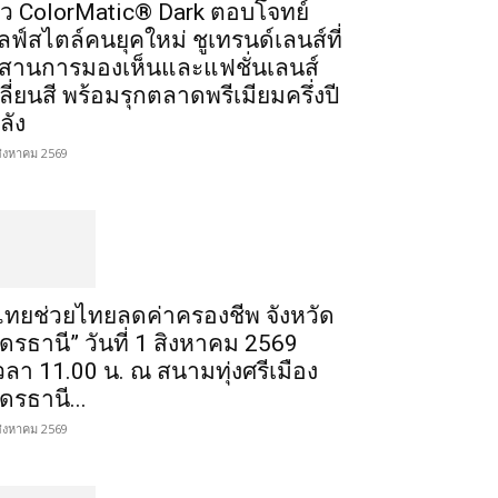
ัว ColorMatic® Dark ตอบโจทย์
ลฟ์สไตล์คนยุคใหม่ ชูเทรนด์เลนส์ที่
สานการมองเห็นและแฟชั่นเลนส์
ลี่ยนสี พร้อมรุกตลาดพรีเมียมครึ่งปี
ลัง
สิงหาคม 2569
ไทยช่วยไทยลดค่าครองชีพ จังหวัด
ุดรธานี” วันที่ 1 สิงหาคม 2569
วลา 11.00 น. ณ สนามทุ่งศรีเมือง
ุดรธานี...
สิงหาคม 2569