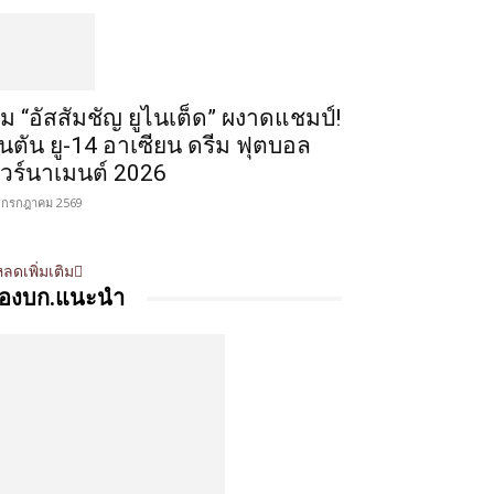
ีม “อัสสัมชัญ ยูไนเต็ด” ผงาดแชมป์!
ินตัน ยู-14 อาเซียน ดรีม ฟุตบอล
ัวร์นาเมนต์ 2026
 กรกฎาคม 2569
ลดเพิ่มเติม
องบก.แนะนำ