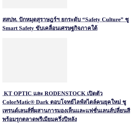
สสปท. ปักหมุดสุราษฎร์ฯ ยกระดับ “Safety Culture” ชู
Smart Safety ขับเคลื่อนเศรษฐกิจภาคใต้
KT OPTIC และ RODENSTOCK เปิดตัว
ColorMatic® Dark ตอบโจทย์ไลฟ์สไตล์คนยุคใหม่ ชู
เทรนด์เลนส์ที่ผสานการมองเห็นและแฟชั่นเลนส์ปลี่ยนสี
พร้อมรุกตลาดพรีเมียมครึ่งปีหลัง