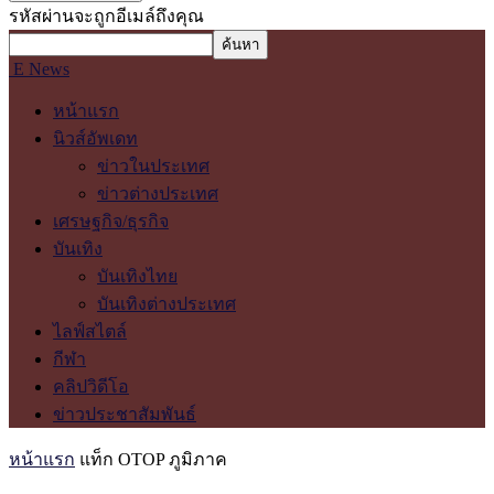
รหัสผ่านจะถูกอีเมล์ถึงคุณ
E News
หน้าแรก
นิวส์อัพเดท
ข่าวในประเทศ
ข่าวต่างประเทศ
เศรษฐกิจ/ธุรกิจ
บันเทิง
บันเทิงไทย
บันเทิงต่างประเทศ
ไลฟ์สไตล์
กีฬา
คลิปวิดีโอ
ข่าวประชาสัมพันธ์
หน้าแรก
แท็ก
OTOP ภูมิภาค